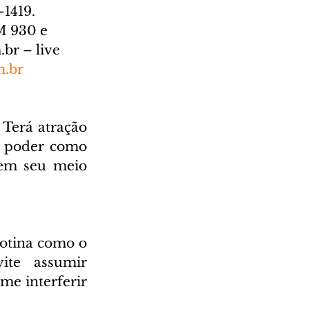
-1419. 
M 930 e 
.br
 – live 
m.br
 Terá atração 
o poder como 
em seu meio 
otina como o 
te assumir 
e interferir 