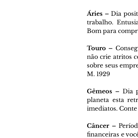
Áries – 
Dia posit
trabalho. Entusi
Bom para compras
Touro – 
Consegu
não crie atritos
sobre seus empre
M. 1929
Gêmeos – 
Dia p
planeta esta re
imediatos. Conte 
Câncer – 
Períod
financeiras e vo