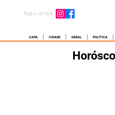
Siga o Jornale
CAPA
CIDADE
GERAL
POLÍTICA
Horósco