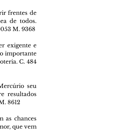
r frentes de 
ea de todos. 
 053 M. 9368
r exigente e 
o importante 
eria. C. 484 
Mercúrio seu 
e resultados 
 M. 8612
m as chances 
mor, que vem 