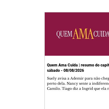
Quem Ama Cuida | resumo do capít
sábado - 08/08/2026
Suely avisa a Ademir para não che
perto dela. Nancy sente a indiferen
Camilo. Tiago diz a Ingrid que ela
competência para presidir a joalher
André conta a Pedro que a associaç
advogados expulsou Ademir. Laure
contrata Adriana para servir no