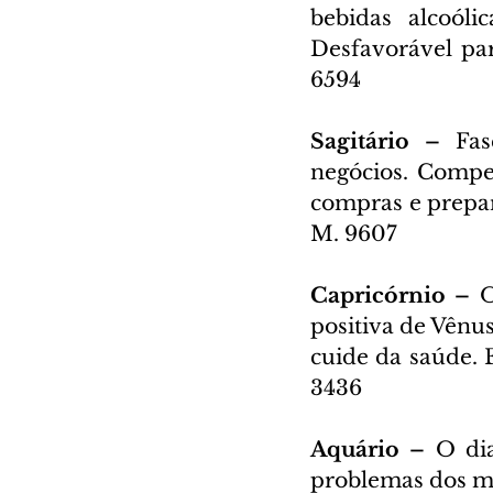
bebidas alcoóli
Desfavorável pa
6594
Sagitário – 
Fas
negócios. Compen
compras e prepar
M. 9607
Capricórnio – 
O
positiva de Vênus
cuide da saúde. E
3436
Aquário – 
O dia
problemas dos ma