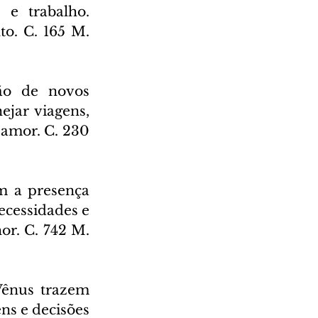
 e trabalho. 
. C. 165 M. 
ão de novos 
jar viagens, 
amor. C. 230 
 a presença 
ecessidades e 
r. C. 742 M. 
Vênus trazem 
s e decisões 