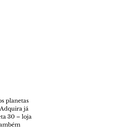
s planetas 
Adquira já 
ta 30 – loja 
 também 