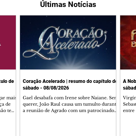
Últimas Notícias
ulo de
Coração Acelerado | resumo do capítulo de
A Nob
sábado - 08/08/2026
sábad
gar mais
Gael desabafa com Irene sobre Naiane. Sem
Virgí
ça de
querer, João Raul causa um tumulto durante
Sebas
 não tem
a reunião de Agrado com um patrocinador.
entre
ia.
Zilá orienta Osmar a seguir Cinara, que
que B
ão de
percebe a movimentação e alerta Ronei.
nega 
ntino
Palhares confronta Cinara sobre a
Tonho
aproximação com Ronei. Eduarda pensa
a fam