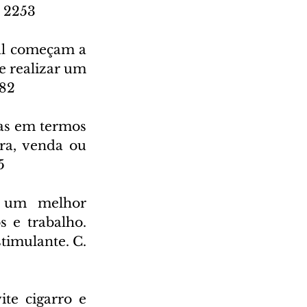
. 2253
al começam a 
e realizar um 
182
as em termos 
ra, venda ou 
5
 um melhor 
 e trabalho. 
imulante. C. 
te cigarro e 