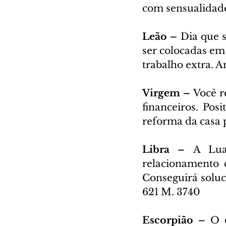
com sensualidade
Leão – 
Dia que s
ser colocadas em 
trabalho extra. A
Virgem – 
Você r
financeiros. Pos
reforma da casa 
Libra – 
A Lua
relacionamento 
Conseguirá soluci
621 M. 3740
Escorpião – 
O d