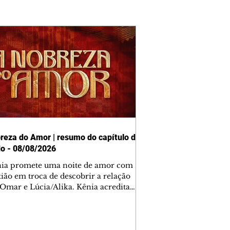
reza do Amor | resumo do capítulo de
o - 08/08/2026
nia promete uma noite de amor com
tião em troca de descobrir a relação
 Omar e Lúcia/Alika. Kênia acredita
inta esteja mesmo ao lado de Jendal, e
o convite para jantar com os dois.
 desabafa com Casemiro e conta que
ília de Lúcia/Alika tem uma dívida