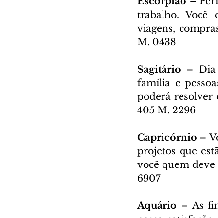
Escorpião – 
Per
trabalho. Você 
viagens, compras
M. 0438
Sagitário – 
Dia
família e pessoa
poderá resolver 
405 M. 2296
Capricórnio – 
V
projetos que est
você quem deve d
6907
Aquário – 
As fi