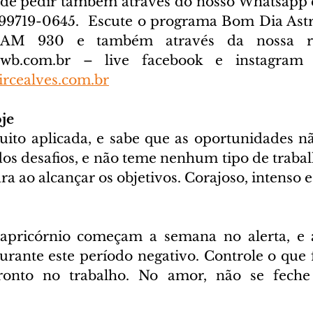
ode pedir também através do nosso Whatsapp e
) 99719-0645. 
 Escute o programa Bom Dia Astra
cwb.com.br
 – live facebook e instagram D
rcealves.com.br
je
ito aplicada, e sabe que as oportunidades n
os desafios, e não teme nenhum tipo de trabalh
ra ao alcançar os objetivos. Corajoso, intenso e
apricórnio começam a semana no alerta, e a 
urante este período negativo. Controle o que f
ronto no trabalho. No amor, não se feche