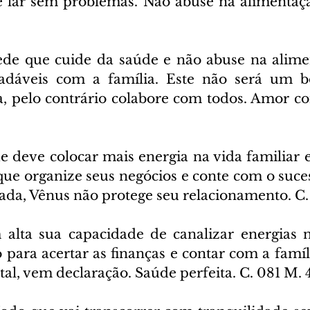
 lar sem problemas. Não abuse na alimentaçã
ede que cuide da saúde e não abuse na alimen
radáveis com a família. Este não será um b
, pelo contrário colabore com todos. Amor com
e deve colocar mais energia na vida familiar e 
ue organize seus negócios e conte com o suces
da, Vênus não protege seu relacionamento. C.
 alta sua capacidade de canalizar energias n
 para acertar as finanças e contar com a famíl
al, vem declaração. Saúde perfeita. C. 081 M. 