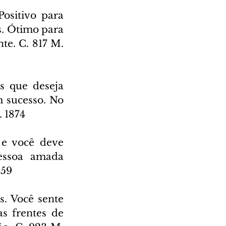
ositivo para 
. Ótimo para 
e. C. 817 M. 
 que deseja 
 sucesso. No 
. 1874
e você deve 
essoa amada 
259
. Você sente 
s frentes de 