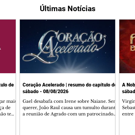
Últimas Notícias
ulo de
Coração Acelerado | resumo do capítulo de
A Nob
sábado - 08/08/2026
sábad
gar mais
Gael desabafa com Irene sobre Naiane. Sem
Virgí
ça de
querer, João Raul causa um tumulto durante
Sebas
 não tem
a reunião de Agrado com um patrocinador.
entre
ia.
Zilá orienta Osmar a seguir Cinara, que
que B
ão de
percebe a movimentação e alerta Ronei.
nega 
ntino
Palhares confronta Cinara sobre a
Tonho