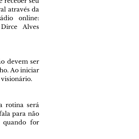
 receber seu 
l através da 
Rádio Cultura AM 930 e também através da nossa rádio online: 
irce Alves 
ão devem ser 
o. Ao iniciar 
 visionário.
rotina será 
ala para não 
 quando for 