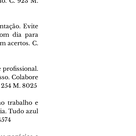
o. C. 923 M. 
tação. Evite 
om dia para 
 acertos. C. 
profissional. 
so. Colabore 
 254 M. 8025
o trabalho e 
ia. Tudo azul 
4574