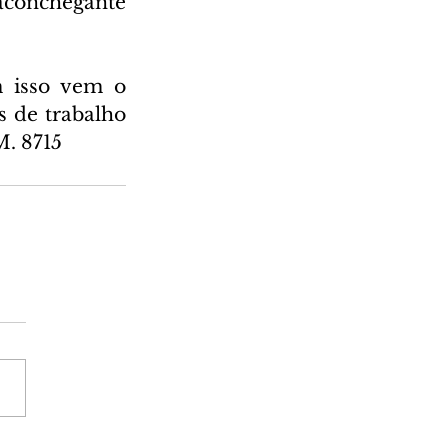
aconchegante 
 isso vem o 
 de trabalho 
M. 8715