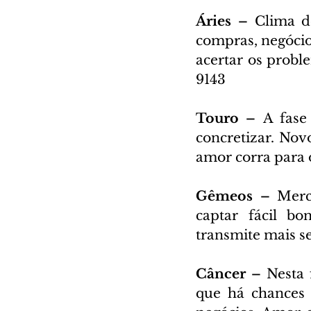
Áries – 
Clima de
compras, negócio
acertar os probl
9143
Touro – 
A fase
concretizar. No
amor corra para 
Gêmeos – 
Merc
captar fácil b
transmite mais s
Câncer – 
Nesta 
que há chances d