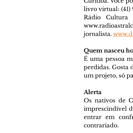
Curitiba. Você p
livro virtual: (41
www.radioastral
jornalista. 
www.di
Quem nasceu ho
É uma pessoa mu
perdidas. Gosta d
um projeto, só pa
Alerta
Os nativos de C
imprescindível d
entrar em conf
contrariado.