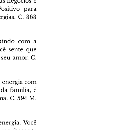
s negócios e 
ositivo para 
gias. C. 363 
uindo com a 
cê sente que 
seu amor. C. 
 energia com 
a família, é 
a. C. 594 M. 
ergia. Você 