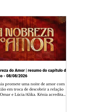
reza do Amor | resumo do capítulo de
o - 08/08/2026
nia promete uma noite de amor com
tião em troca de descobrir a relação
 Omar e Lúcia/Alika. Kênia acredita
inta esteja mesmo ao lado de Jendal, e
o convite para jantar com os dois.
 desabafa com Casemiro e conta que