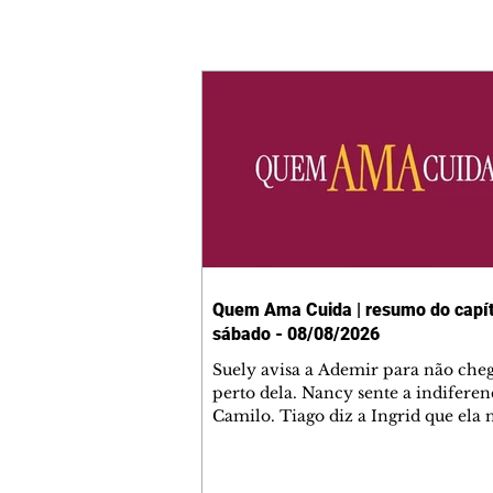
Quem Ama Cuida | resumo do capít
sábado - 08/08/2026
Suely avisa a Ademir para não che
perto dela. Nancy sente a indiferen
Camilo. Tiago diz a Ingrid que ela
competência para presidir a joalher
André conta a Pedro que a associaç
advogados expulsou Ademir. Laure