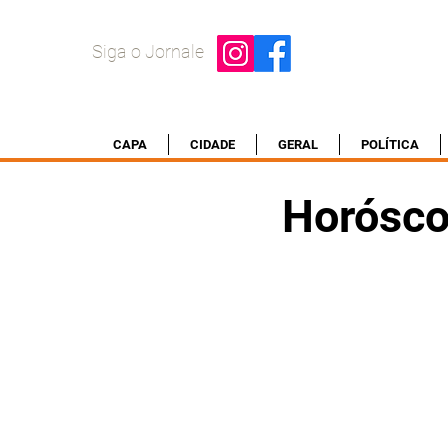
Siga o Jornale
CAPA
CIDADE
GERAL
POLÍTICA
Horósco