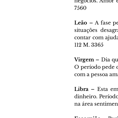
negócios. Amor e
7560
Leão – 
A fase p
situações desag
contar com ajuda
112 M. 3365
Virgem – 
Dia qu
O período pede q
com a pessoa ama
Libra – 
Esta em
dinheiro. Período
na área sentiment