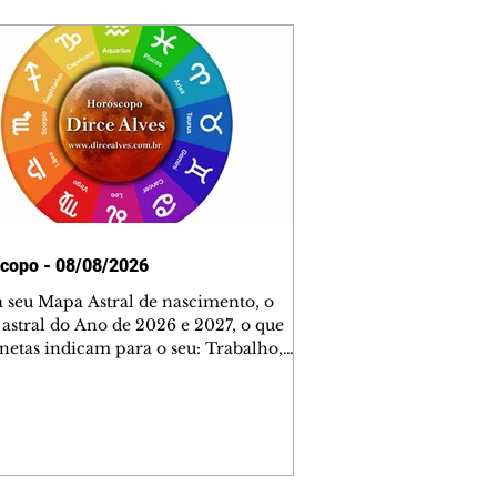
copo - 08/08/2026
 seu Mapa Astral de nascimento, o
astral do Ano de 2026 e 2027, o que
anetas indicam para o seu: Trabalho,
 Dinheiro, Saúde e Família. Estudo
5 páginas. Adquira já através da nossa
irtual ou na loja física: rua Emiliano
ta 30 – loja 21 – galeria Cezar Franco
tro – Curitiba. Você pode pedir
m através do nosso Whatsapp e