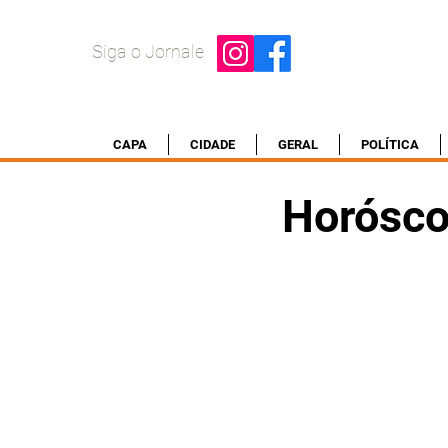
Siga o Jornale
CAPA
CIDADE
GERAL
POLÍTICA
Horósco