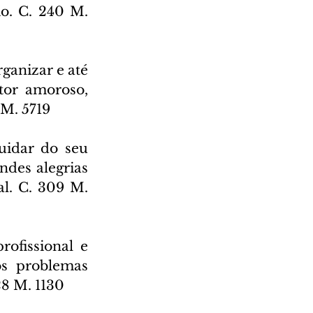
o. C. 240 M. 
ganizar e até 
or amoroso, 
 M. 5719
uidar do seu 
ndes alegrias 
l. C. 309 M. 
fissional e 
os problemas 
8 M. 1130