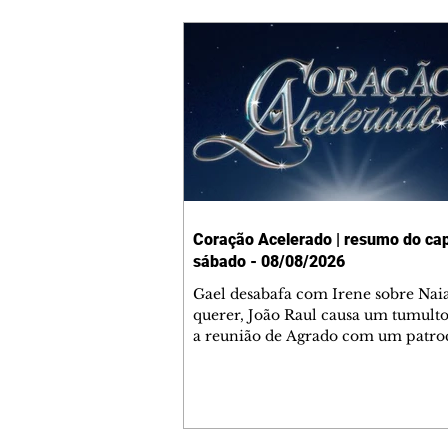
Coração Acelerado | resumo do cap
sábado - 08/08/2026
Gael desabafa com Irene sobre Nai
querer, João Raul causa um tumult
a reunião de Agrado com um patro
Zilá orienta Osmar a seguir Cinara,
percebe a movimentação e alerta R
Palhares confronta Cinara sobre a
aproximação com Ronei. Eduarda 
em pedir a Valéria para ficar com S