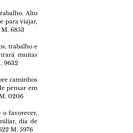
abalho. Alto 
 para viajar, 
3 M. 6853
, trabalho e 
trará muitas 
M. 9632
bre caminhos 
de pensar em 
1 M. 0206
o favorecer, 
liar, dia de 
 622 M. 5976