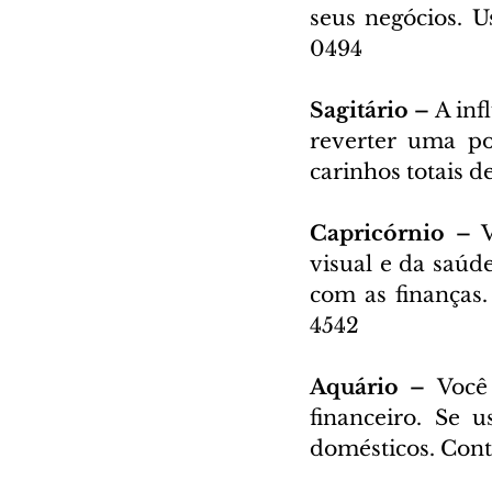
seus negócios. U
0494
Sagitário – 
A inf
reverter uma po
carinhos totais d
Capricórnio – 
visual e da saúde
com as finanças.
4542
Aquário – 
Você
financeiro. Se u
domésticos. Cont