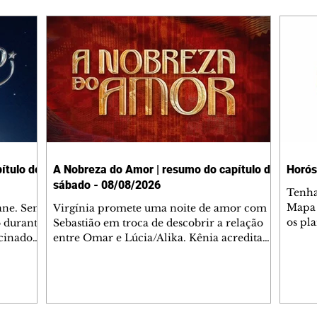
ítulo de
A Nobreza do Amor | resumo do capítulo de
Horós
sábado - 08/08/2026
Tenha
Mapa 
ane. Sem
Virgínia promete uma noite de amor com
os pl
o durante
Sebastião em troca de descobrir a relação
Amor,
cinador.
entre Omar e Lúcia/Alika. Kênia acredita
com 3
 que
que Binta esteja mesmo ao lado de Jendal, e
loja v
onei.
nega o convite para jantar com os dois.
Perne
Tonho desabafa com Casemiro e conta que
– cen
pensa
a família de Lúcia/Alika tem uma dívida
també
ol. Gael
com Omar. Ana Maria vai à casa de Manoel