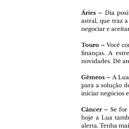
Áries – 
Dia posi
astral, que traz 
negociar e aceit
Touro – 
Você co
finanças. A estr
novidades. Dê at
Gêmeos – 
A Lua
para a solução d
iniciar negócios 
Câncer – 
Se for
hoje a Lua tamb
alerta. Tenha mai