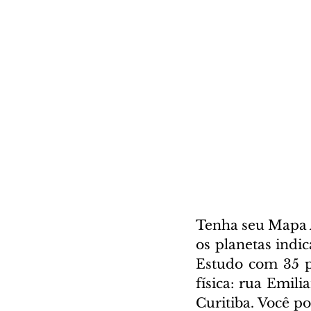
Tenha seu Mapa A
os planetas indi
Estudo com 35 pá
física: rua Emili
Curitiba. Você p