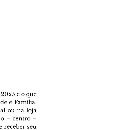
2025 e o que 
e e Família. 
l ou na loja 
o – centro – 
 receber seu 