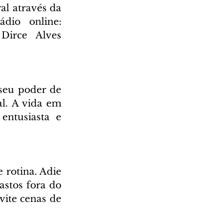
l através da 
Rádio Cultura AM 930 e também através da nossa rádio online: 
irce Alves 
seu poder de 
. A vida em 
entusiasta e 
 rotina. Adie 
stos fora do 
ite cenas de 