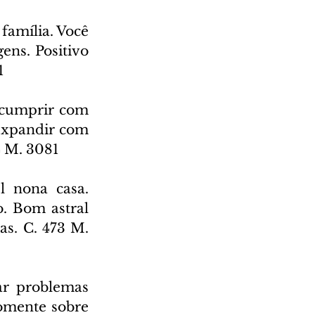
família. Você 
ns. Positivo 
1
 cumprir com 
expandir com 
4 M. 3081
 nona casa. 
. Bom astral 
s. C. 473 M. 
ar problemas 
omente sobre 