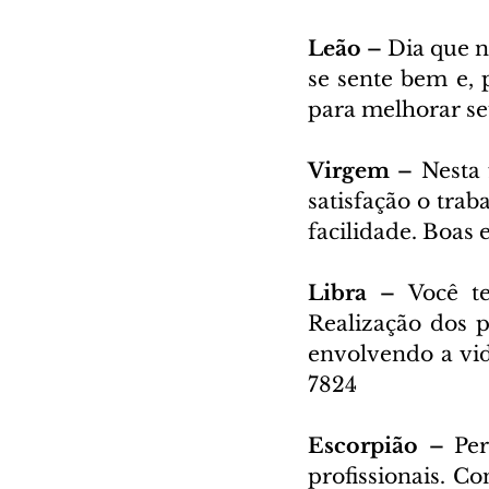
Leão – 
Dia que n
se sente bem e, p
para melhorar seu
Virgem – 
Nesta 
satisfação o trab
facilidade. Boas 
Libra – 
Você t
Realização dos p
envolvendo a vida
7824
Escorpião – 
Per
profissionais. C