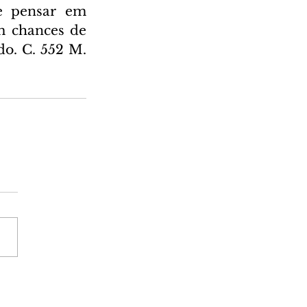
e pensar em 
m chances de 
o. C. 552 M. 