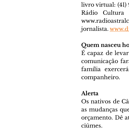
livro virtual: (41
www.radioastral
jornalista. 
www.di
Quem nasceu ho
É capaz de levar
comunicação far
família exercer
companheiro.
Alerta
Os nativos de Cân
as mudanças que 
orçamento. Dê at
ciúmes.