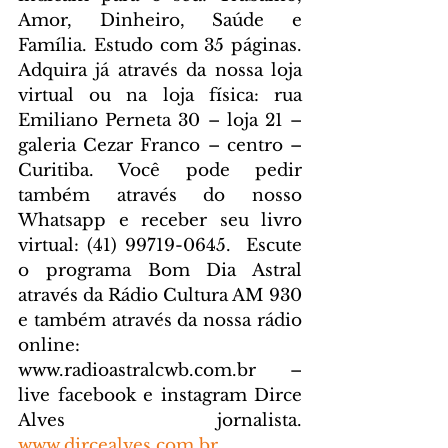
Amor, Dinheiro, Saúde e 
Família. Estudo com 35 páginas. 
Adquira já através da nossa loja 
virtual ou na loja física: rua 
Emiliano Perneta 30 – loja 21 – 
galeria Cezar Franco – centro – 
Curitiba. Você pode pedir 
também através do nosso 
Whatsapp e receber seu livro 
virtual: (41) 99719-0645. 
 Escute 
o programa Bom Dia Astral 
através da Rádio Cultura AM 930 
e também através da nossa rádio 
online: 
www.radioastralcwb.com.br
 – 
live facebook e instagram Dirce 
Alves jornalista. 
www.dircealves.com.br