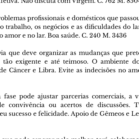
afetiva. Não discuta com Virgem. C. 762 M. 850
oblemas profissionais e domésticos que passou 
o trabalho, os negócios e as dificuldades do la
o amor e no lar. Boa saúde. C. 240 M. 3436
ia que deve organizar as mudanças que prete
r tão exigente e até teimoso. O ambiente do
 de Câncer e Libra. Evite as indecisões no amo
 fase pode ajustar parcerias comerciais, a vi
e convivência ou acertos de discussões. T
u sucesso e felicidade. Apoio de Gêmeos e Leã