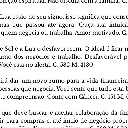
eção espiritual. Não discuta com a família. C.
 Lua estão no seu signo, isso significa que conse
mas que passou até agora. Ouça sua intuição
 quem negocia ou trabalha. Amor motivado. C.
e Sol e a Lua o desfavorecem. O ideal é ficar n
umo dos negócios e trabalho. Desfavorável p
 Você esta no alerta. C. 582 M. 4130
rá dar um novo rumo para a vida financeira,
pessoas que negocia. Você sente que tudo esta 
ite compreensão. Conte com Câncer. C. 151 M. 
 que deve buscar e aceitar colaboração da fam
air para compras e, até início de negócio próp