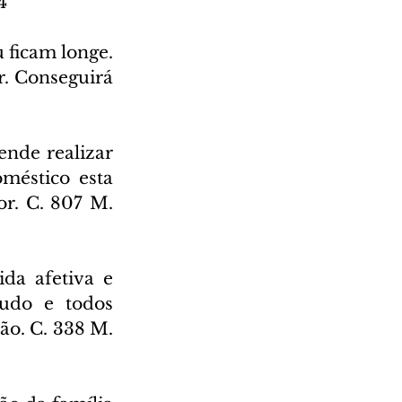
4
ficam longe. 
r. Conseguirá 
nde realizar 
méstico esta 
r. C. 807 M. 
da afetiva e 
udo e todos 
o. C. 338 M. 