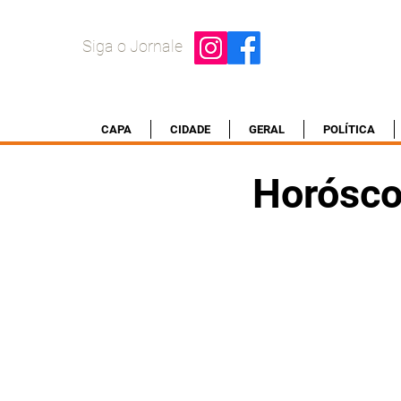
Siga o Jornale
CAPA
CIDADE
GERAL
POLÍTICA
Horósco