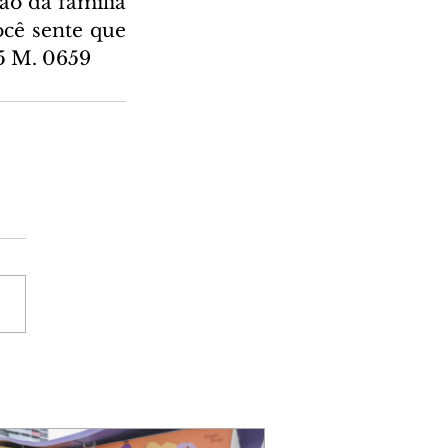
o da família 
cê sente que 
95 M. 0659