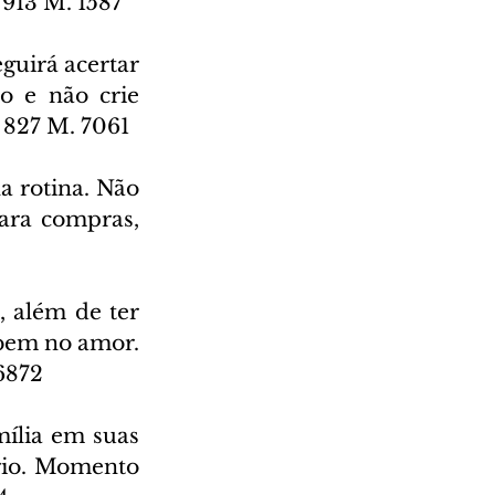
 913 M. 1587
guirá acertar 
 e não crie 
 827 M. 7061
a rotina. Não 
ara compras, 
 além de ter 
bem no amor. 
6872
ília em suas 
rio. Momento 