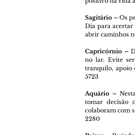
positivo na vida 
Sagitário – 
Os pr
Dia para acertar 
abrir caminhos n
Capricórnio – 
D
no lar. Evite se
tranquilo, apoio
5723
Aquário – 
Nesta
tomar decisão d
colaboram com se
2280