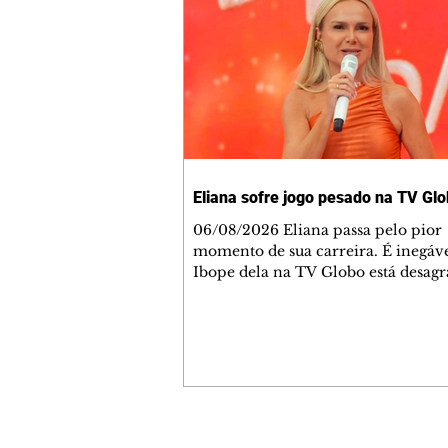
Eliana sofre jogo pesado na TV Gl
06/08/2026 Eliana passa pelo pior
momento de sua carreira. É inegáve
Ibope dela na TV Globo está desag
aos diretores da emissora. Eu já diss
que fizeram uma aposta errada nela
na TV Globo, quem decide tudo é 
Soares e seu ajudante, Paulo Marin
supostamente é o presidente da TV
Então, o jogo pesado passa pelas not
que refletem a realidade dos númer
que Eliana tem na TV Globo. Cada 