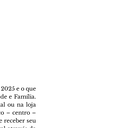
2025 e o que 
e e Família. 
l ou na loja 
o – centro – 
 receber seu 