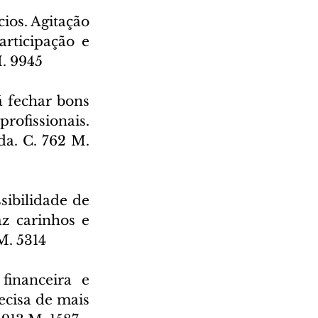
ios. Agitação 
rticipação e 
M. 9945
 fechar bons 
fissionais. 
a. C. 762 M. 
ibilidade de 
z carinhos e 
M. 5314
inanceira e 
ecisa de mais 