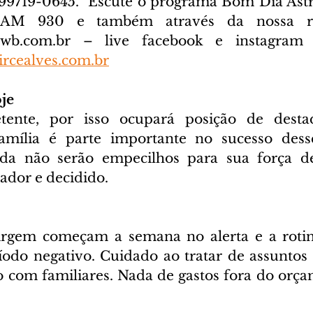
) 99719-0645. 
 Escute o programa Bom Dia Astra
cwb.com.br
 – live facebook e instagram D
rcealves.com.br
je
ente, por isso ocupará posição de desta
 família é parte importante no sucesso dess
ida não serão empecilhos para sua força de
ador e decidido.
irgem começam a semana no alerta e a rotina
odo negativo. Cuidado ao tratar de assuntos pr
o com familiares. Nada de gastos fora do orça