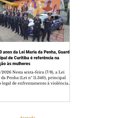
0 anos da Lei Maria da Penha, Guarda
ipal de Curitiba é referência na
ção às mulheres
2026 Nesta sexta-feira (7/8), a Lei
da Penha (Lei nº 11.340), principal
 legal de enfrentamento à violência
tica e familiar contra a mulher no
l, completa 20 anos. Sancionada em
 a legislação ampliou os mecanismos
teção às vítimas, fortaleceu a
nsabilização dos agressores e
sionou a criação de políticas públicas