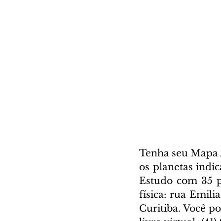
Tenha seu Mapa A
os planetas indi
Estudo com 35 pá
física: rua Emili
Curitiba. Você p