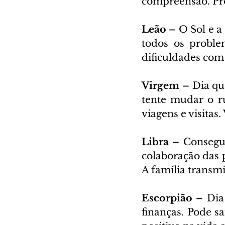
compreensão. Prot
Leão – 
O Sol e a
todos os proble
dificuldades com
Virgem – 
Dia qu
tente mudar o r
viagens e visitas.
Libra – 
Consegui
colaboração das 
A família transm
Escorpião – 
Dia
finanças. Pode s