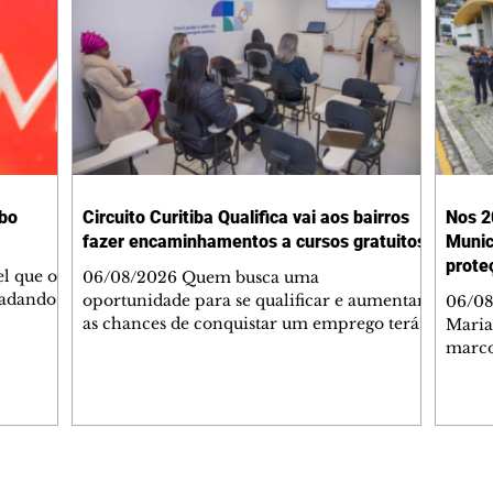
obo
Circuito Curitiba Qualifica vai aos bairros
Nos 2
fazer encaminhamentos a cursos gratuitos
Munic
prote
l que o
06/08/2026 Quem busca uma
radando
oportunidade para se qualificar e aumentar
06/08/
e antes
as chances de conquistar um emprego terá
Maria 
. Mas,
uma programação especial na próxima
marco
Amauri
semana. De segunda (10/8) a sexta-feira
domés
ho, que
(14/8), das 9h às 13h, a Secretaria Municipal
Brasi
 Globo.
de Desenvolvimento Econômico e
2006,
ícias
Inovação (SMDEI) promove o 2º Circuito
de pro
os ruins
Curitiba Qualifica, levando orientação,
respo
vez que
palestras, oficinas e emissão de cartas de
impul