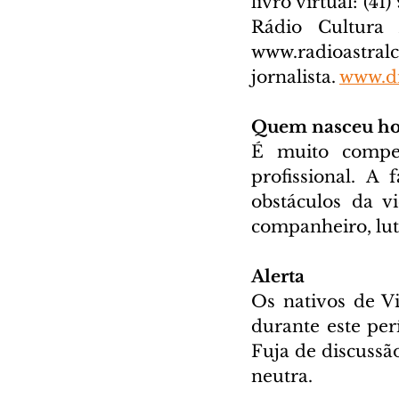
livro virtual: (41
www.radioastral
jornalista. 
www.di
Quem nasceu ho
É muito compet
profissional. A
obstáculos da v
companheiro, lut
Alerta
Os nativos de V
durante este perí
Fuja de discussã
neutra.