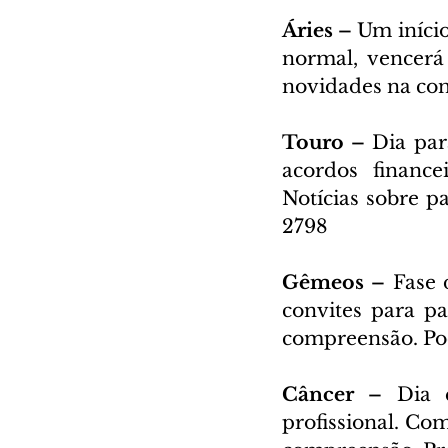
Áries – 
Um início
normal, vencerá
novidades na con
Touro – 
Dia par
acordos finance
Notícias sobre p
2798
Gêmeos – 
Fase 
convites para pa
compreensão. Pode
Câncer – 
Dia 
profissional. Com