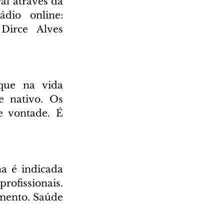
l através da 
Rádio Cultura AM 930 e também através da nossa rádio online: 
irce Alves 
que na vida 
e nativo. Os 
 vontade. É 
 é indicada 
ofissionais. 
mento. Saúde 