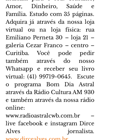
Amor, Dinheiro, Saúde e 
Família. Estudo com 35 páginas. 
Adquira já através da nossa loja 
virtual ou na loja física: rua 
Emiliano Perneta 30 – loja 21 – 
galeria Cezar Franco – centro – 
Curitiba. Você pode pedir 
também através do nosso 
Whatsapp e receber seu livro 
virtual: (41) 99719-0645. 
 Escute 
o programa Bom Dia Astral 
através da Rádio Cultura AM 930 
e também através da nossa rádio 
online: 
www.radioastralcwb.com.br
 – 
live facebook e instagram Dirce 
Alves jornalista. 
www.dircealves.com.br