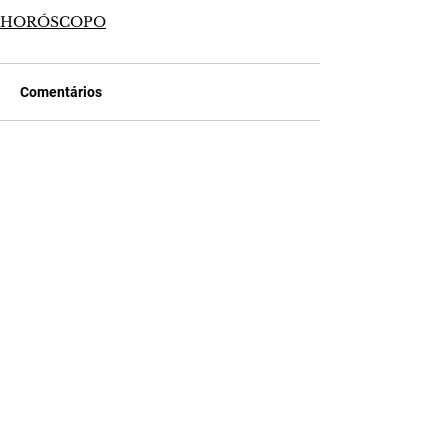
HORÓSCOPO
Comentários
Escreva um comentário
Últimas Notícias