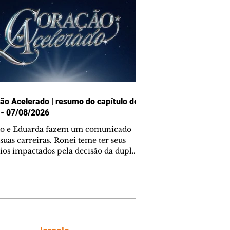
ão Acelerado | resumo do capítulo de
 - 07/08/2026
o e Eduarda fazem um comunicado
suas carreiras. Ronei teme ter seus
ios impactados pela decisão da dupla.
e decide prestar queixa contra
ica. Gael descobre que Naiane passou
ações sigilosas para Talita. Ronei
ra Verônica novamente e descobre
la deixou Bom Retorno. Gael se
ciona com Naiane. Valéria anuncia
e mudará de país, e Eduarda se