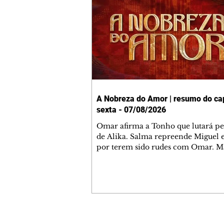
A Nobreza do Amor | resumo do cap
sexta - 07/08/2026
Omar afirma a Tonho que lutará p
de Alika. Salma repreende Miguel 
por terem sido rudes com Omar. M
Helena aconselha Manoel sobre se
namoro com Ana Maria. Pressiona
Bakari revela a Jendal que Chinua 
em terras inimigas. Omar pede que
acompanhe até a agência bancária
alerta Dumi, Akin e Ladisa sobre as
desconfianças de Jendal, que sonda