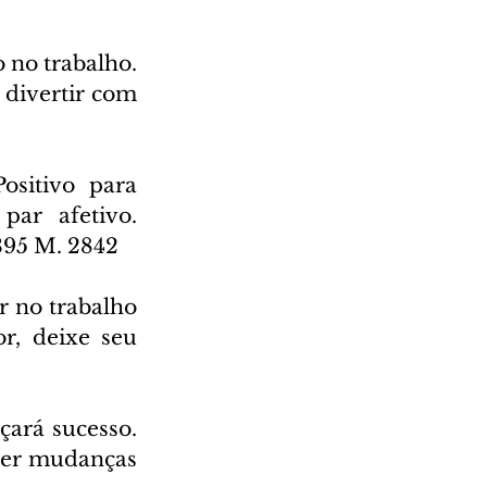
no trabalho. 
divertir com 
ositivo para 
ar afetivo. 
 395 M. 2842
 no trabalho 
r, deixe seu 
ará sucesso. 
zer mudanças 