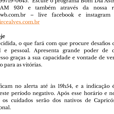
) 99719-0645. 
 Escute o programa Bom Dia Astra
cwb.com.br
 – live facebook e instagram D
rcealves.com.br
je
idida, o que fará com que procure desafios c
al e pessoal. Apresenta grande poder de co
sso graças a sua capacidade e vontade de venc
 para as vitórias.
ficam no alerta até às 19h54, e a indicação é
ste período negativo. Após esse horário e no
 os cuidados serão dos nativos de Capricór
onal.