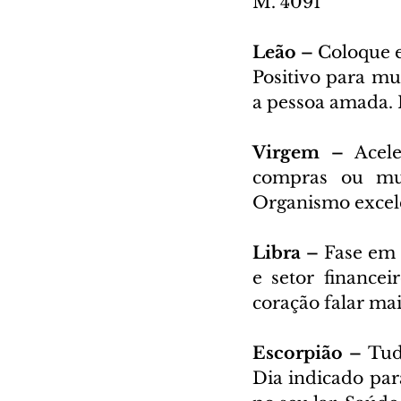
M. 4091
Leão – 
Coloque e
Positivo para mu
a pessoa amada. 
Virgem – 
Acele
compras ou mud
Organismo excelen
Libra – 
Fase em 
e setor finance
coração falar mai
Escorpião – 
Tud
Dia indicado par