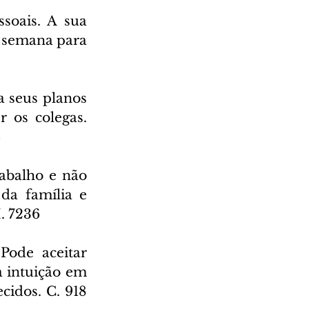
soais. A sua 
e semana para 
 seus planos 
 os colegas. 
4
abalho e não 
a família e 
M. 7236
Pode aceitar 
 intuição em 
cidos. C. 918 