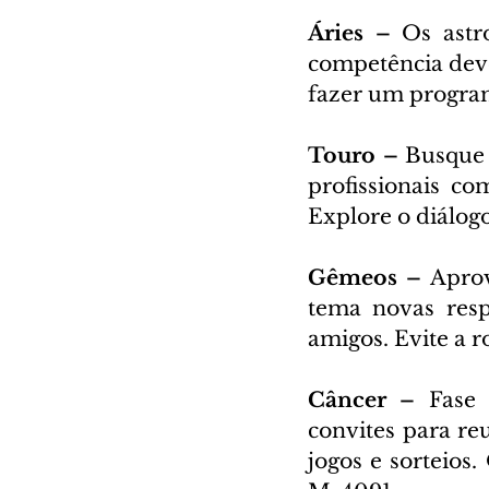
Áries – 
Os astro
competência deve 
fazer um program
Touro – 
Busque 
profissionais co
Explore o diálog
Gêmeos – 
Aprov
tema novas resp
amigos. Evite a r
Câncer – 
Fase 
convites para re
jogos e sorteios.