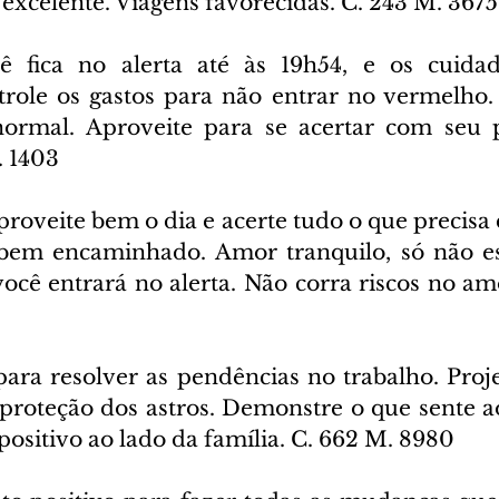
 excelente. Viagens favorecidas. C. 243 M. 3675
ê fica no alerta até às 19h54, e os cuidad
role os gastos para não entrar no vermelho. 
normal. Aproveite para se acertar com seu p
. 1403
proveite bem o dia e acerte tudo o que precisa 
 bem encaminhado. Amor tranquilo, só não es
você entrará no alerta. Não corra riscos no am
para resolver as pendências no trabalho. Projet
proteção dos astros. Demonstre o que sente ao 
ositivo ao lado da família. C. 662 M. 8980