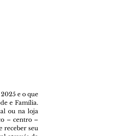
2025 e o que 
e e Família. 
l ou na loja 
o – centro – 
 receber seu 