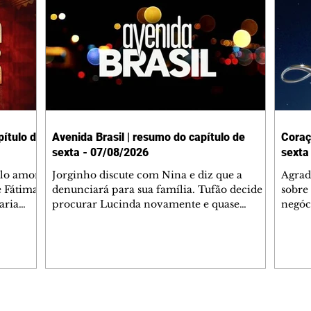
ítulo de
Avenida Brasil | resumo do capítulo de
Coraç
sexta - 07/08/2026
sexta
elo amor
Jorginho discute com Nina e diz que a
Agrad
e Fátima
denunciará para sua família. Tufão decide
sobre 
aria
procurar Lucinda novamente e quase
negóc
u
encontra Nina no lixão. Débora se
Janet
do,
preocupa com Jorginho. Monalisa pede que
Verôn
esteve
Olenka não a deixe sozinha. Tufão
inform
 Alika o
encontra Jorginho e o leva para casa. Max é
procu
. Chinua
hostil com Carminha. Diógenes se irrita
que e
quando Tavinho diz que não negociará o
decep
 Pascoal
passe de Roni por causa de sua sexualidade.
que s