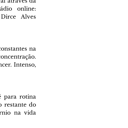
l através da 
Rádio Cultura AM 930 e também através da nossa rádio online: 
irce Alves 
onstantes na 
ncentração. 
er. Intenso, 
 para rotina 
 restante do 
nio na vida 