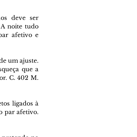
os deve ser 
A noite tudo 
ar afetivo e 
de um ajuste. 
queça que a 
or. C. 402 M. 
os ligados à 
par afetivo. 