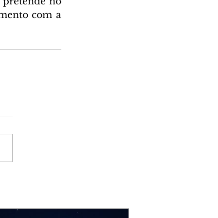
 pretende no 
amento com a 