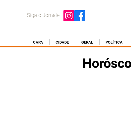
Siga o Jornale
CAPA
CIDADE
GERAL
POLÍTICA
Horósco