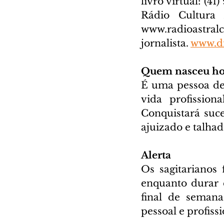
livro virtual: (41
www.radioastral
jornalista. 
www.di
Quem nasceu ho
É uma pessoa dec
vida profission
Conquistará suce
ajuizado e talhado
Alerta
Os sagitarianos 
enquanto durar e
final de semana
pessoal e profissi