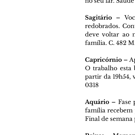
no seu lar. Saúde
Sagitário – 
Voc
redobrados. Cont
deve voltar ao 
família. C. 482 M
Capricórnio – 
A
O trabalho esta
partir da 19h54, 
0318
Aquário – 
Fase 
família recebem 
Final de semana p