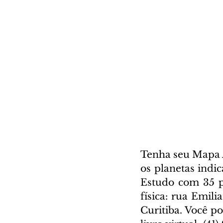
Tenha seu Mapa A
os planetas indi
Estudo com 35 pá
física: rua Emili
Curitiba. Você p