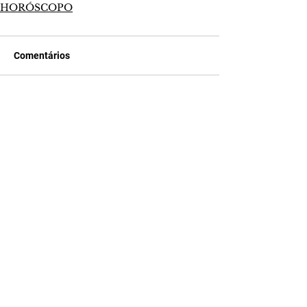
HORÓSCOPO
Comentários
Escreva um comentário
Últimas Notícias
Quem Ama Cuida | resumo