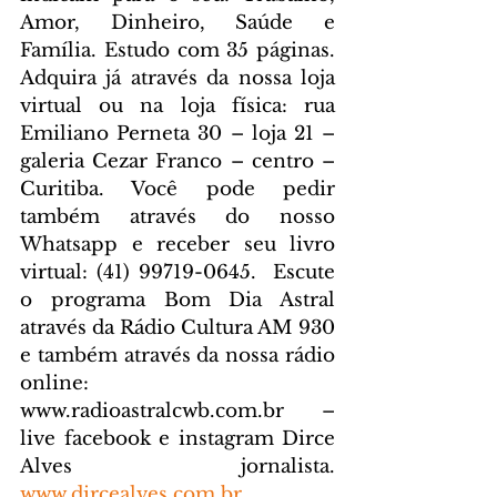
Amor, Dinheiro, Saúde e 
Família. Estudo com 35 páginas. 
Adquira já através da nossa loja 
virtual ou na loja física: rua 
Emiliano Perneta 30 – loja 21 – 
galeria Cezar Franco – centro – 
Curitiba. Você pode pedir 
também através do nosso 
Whatsapp e receber seu livro 
virtual: (41) 99719-0645. 
 Escute 
o programa Bom Dia Astral 
através da Rádio Cultura AM 930 
e também através da nossa rádio 
online: 
www.radioastralcwb.com.br
 – 
live facebook e instagram Dirce 
Alves jornalista. 
www.dircealves.com.br