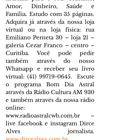
Amor, Dinheiro, Saúde e 
Família. Estudo com 35 páginas. 
Adquira já através da nossa loja 
virtual ou na loja física: rua 
Emiliano Perneta 30 – loja 21 – 
galeria Cezar Franco – centro – 
Curitiba. Você pode pedir 
também através do nosso 
Whatsapp e receber seu livro 
virtual: (41) 99719-0645. 
 Escute 
o programa Bom Dia Astral 
através da Rádio Cultura AM 930 
e também através da nossa rádio 
online: 
www.radioastralcwb.com.br
 – 
live facebook e instagram Dirce 
Alves jornalista. 
www.dircealves.com.br