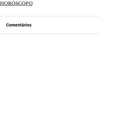
HORÓSCOPO
Comentários
Escreva um comentário
Últimas Notícias
Quem Ama Cuida | resumo