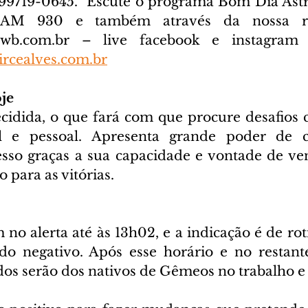
) 99719-0645. 
 Escute o programa Bom Dia Astra
cwb.com.br
 – live facebook e instagram D
rcealves.com.br
je
idida, o que fará com que procure desafios c
al e pessoal. Apresenta grande poder de co
sso graças a sua capacidade e vontade de venc
 para as vitórias.
 no alerta até às 13h02, e a indicação é de ro
do negativo. Após esse horário e no restante
os serão dos nativos de Gêmeos no trabalho e v