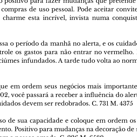
positivo para fazer mudanças que pretende 
 compras de uso pessoal. Pode aceitar convites
 charme esta incrível, invista numa conquist
ssa o período da manhã no alerta, e os cuidad
role os gastos para não entrar no vermelho. 
ciúmes infundados. A tarde tudo volta ao norma
ue em ordem seus negócios mais importantes
2, você passará a receber a influência do alert
uidados devem ser redobrados. C. 731 M. 4375
so de sua capacidade e coloque em ordem os 
to. Positivo para mudanças na decoração de su