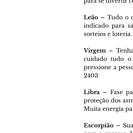
para se divertir
Leão – 
Tudo o q
indicado para s
sorteios e loteri
Virgem – 
Tenha
cuidado tudo o 
pressione a pess
2403
Libra – 
Fase pa
proteção dos astr
Muita energia par
Escorpião – 
Sua