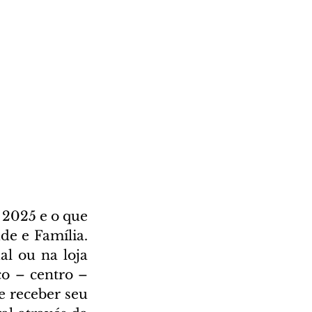
2025 e o que 
e e Família. 
l ou na loja 
o – centro – 
 receber seu 