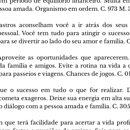
Um período de equilíbrio financeiro. Muita ene
pessoa amada. Organismo em ordem. C. 973 M. 
astros aconselham você a ir atrás dos seus 
pessoal. Você tem tudo para atingir o sucesso.
ara se divertir ao lado do seu amor e família. 
Aproveite as oportunidades que aparecerem. 
 família e amigos. Evite a rotina na vida a do
ara passeios e viagens. Chances de jogos. C. 0
ue o sucesso em tudo o que for realizar. D
cometa exageros. Deixe sua energia em alta su
 o diálogo com a pessoa amada e família. C. 30
 que terá facilidade para acertar a vida profi