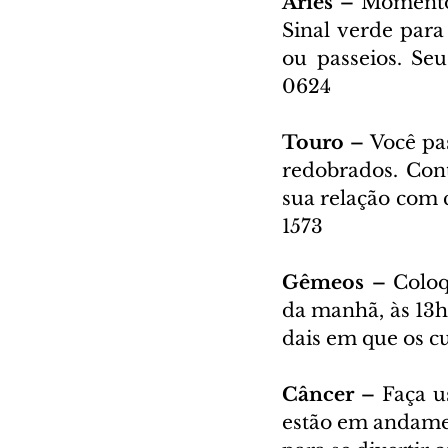
Áries – 
Momento 
Sinal verde para
ou passeios. Seu
0624
Touro – 
Você pa
redobrados. Cont
sua relação com 
1573
Gêmeos – 
Coloq
da manhã, às 13h0
dais em que os c
Câncer – 
Faça u
estão em andamen