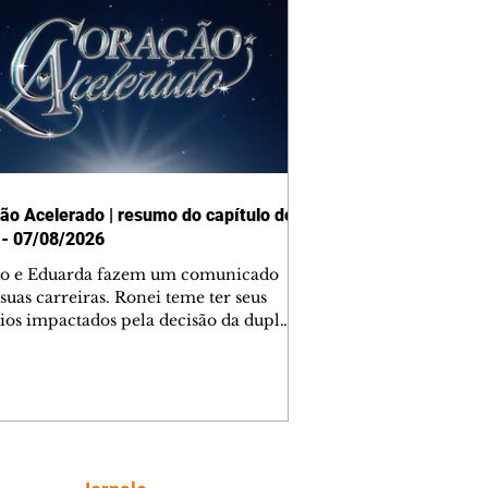
ão Acelerado | resumo do capítulo de
 - 07/08/2026
o e Eduarda fazem um comunicado
suas carreiras. Ronei teme ter seus
ios impactados pela decisão da dupla.
e decide prestar queixa contra
ica. Gael descobre que Naiane passou
ações sigilosas para Talita. Ronei
ra Verônica novamente e descobre
la deixou Bom Retorno. Gael se
ciona com Naiane. Valéria anuncia
e mudará de país, e Eduarda se