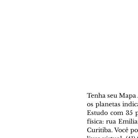
Tenha seu Mapa A
os planetas indi
Estudo com 35 pá
física: rua Emili
Curitiba. Você p