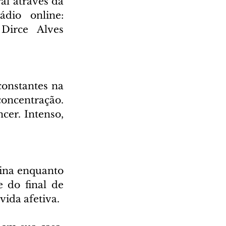
l através da 
Rádio Cultura AM 930 e também através da nossa rádio online: 
irce Alves 
onstantes na 
ncentração. 
er. Intenso, 
tina enquanto 
 do final de 
ida afetiva.