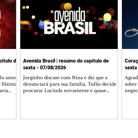
ítulo de
Avenida Brasil | resumo do capítulo de
Coraç
sexta - 07/08/2026
sexta
elo amor
Jorginho discute com Nina e diz que a
Agrad
e Fátima
denunciará para sua família. Tufão decide
sobre 
aria
procurar Lucinda novamente e quase
negóc
u
encontra Nina no lixão. Débora se
Janet
do,
preocupa com Jorginho. Monalisa pede que
Verôn
esteve
Olenka não a deixe sozinha. Tufão
inform
 Alika o
encontra Jorginho e o leva para casa. Max é
procu
. Chinua
hostil com Carminha. Diógenes se irrita
que e
quando Tavinho diz que não negociará o
decep
 Pascoal
passe de Roni por causa de sua sexualidade.
que s