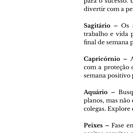
para o sucesso. 
divertir com a 
Sagitário – 
Os 
trabalho e vida 
final de semana p
Capricórnio – 
com a proteção da
semana positivo p
Aquário – 
Busq
planos, mas não 
colegas. Explore
Peixes – 
Fase em