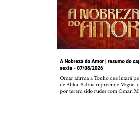
A Nobreza do Amor | resumo do cap
sexta - 07/08/2026
Omar afirma a Tonho que lutará p
de Alika. Salma repreende Miguel 
por terem sido rudes com Omar. M
Helena aconselha Manoel sobre se
namoro com Ana Maria. Pressiona
Bakari revela a Jendal que Chinua 
em terras inimigas. Omar pede que
acompanhe até a agência bancária
alerta Dumi, Akin e Ladisa sobre as
desconfianças de Jendal, que sonda