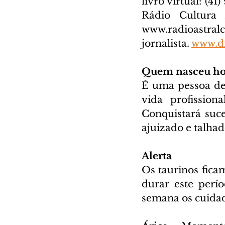
livro virtual: (41
www.radioastral
jornalista. 
www.di
Quem nasceu ho
É uma pessoa dec
vida profission
Conquistará suce
ajuizado e talhado
Alerta
Os taurinos ficam
durar este perío
semana os cuidad