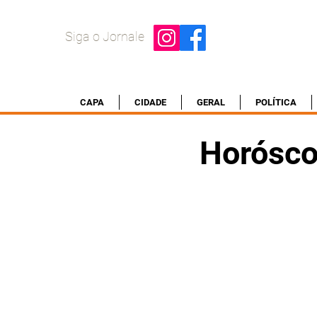
Siga o Jornale
CAPA
CIDADE
GERAL
POLÍTICA
Horósco