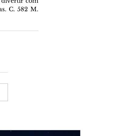
 divertir com 
s. C. 582 M. 