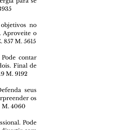
rgia para se 
3935
objetivos no 
 Aproveite o 
C. 857 M. 5615
Pode contar 
is. Final de 
19 M. 9192
efenda seus 
rpreender os 
5 M. 4060
ssional. Pode 