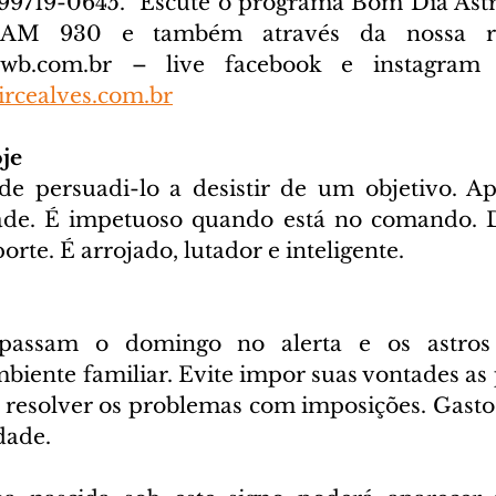
) 99719-0645. 
 Escute o programa Bom Dia Astra
cwb.com.br
 – live facebook e instagram D
rcealves.com.br
je
de persuadi-lo a desistir de um objetivo. A
dade. É impetuoso quando está no comando. D
orte. É arrojado, lutador e inteligente.
passam o domingo no alerta e os astros 
iente familiar. Evite impor suas vontades as p
a resolver os problemas com imposições. Gasto
dade.