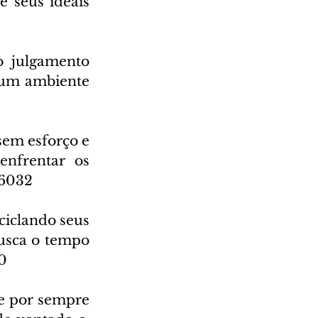
 seus ideais 
 julgamento 
 um ambiente 
em esforço e 
nfrentar os 
 6032
iclando seus 
usca o tempo 
0
e por sempre 