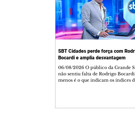
SBT Cidades perde força com Rodr
Bocardi e amplia desvantagem
06/08/2026 O público da Grande S
não sentiu falta de Rodrigo Bocardi
menos é o que indicam os índices d
audiência do SBT Cidades. Depois
estreia promissora para o histórico
horária, mas ruim para um aprese
que dava picos de 15 pontos na faix
matinal da Globo, o novo jornalísti
com seus primeiros sinais de que n
no gosto dos telespectadores. Em 3 
Contato comercial
ar, a atração não encontrou um pis
mmjornale@gmail.com