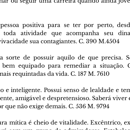
har ou seguir uma carreira quando ainda jove
essoa positiva para se ter por perto, desde
 toda atividade que acompanha seu dina
vivacidade sua contagiantes. C. 390 M.4504
 sorte de possuir aquilo de que precisa. S
rá bem equipado para remediar a situação. G
mais requintadas da vida. C. 187 M. 7610
o e inteligente. Possui senso de lealdade e te
ente, amigável e despretensioso. Saberá viver
or que não exige demais. C. 536 M. 9794
ra mítica é cheio de vitalidade. Excêntrico, ex