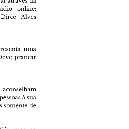
l através da 
Rádio Cultura AM 930 e também através da nossa rádio online: 
irce Alves 
presenta uma 
eve praticar 
aconselham 
essoas à sua 
s somente de 