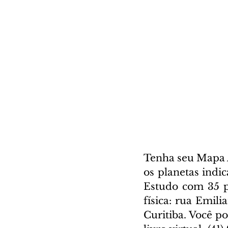
Tenha seu Mapa A
os planetas indi
Estudo com 35 pá
física: rua Emili
Curitiba. Você p