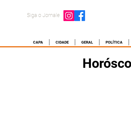
Siga o Jornale
CAPA
CIDADE
GERAL
POLÍTICA
Horósco