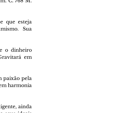
m. C. 768 M. 
 que esteja 
mismo. Sua 
e o dinheiro 
ravitará em 
m paixão pela 
 em harmonia 
igente, ainda 