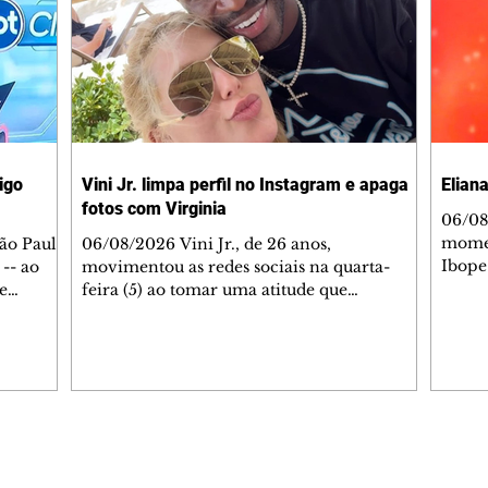
igo
Vini Jr. limpa perfil no Instagram e apaga
Elian
fotos com Virginia
06/08/2026
momen
ão Paulo
06/08/2026 Vini Jr., de 26 anos,
Ibope
 -- ao
movimentou as redes sociais na quarta-
aos di
e
feira (5) ao tomar uma atitude que
que f
 de uma
surpreendeu seus 64 milhões de seguidores.
na TV
 da faixa
Sem explicação prévia, o atacante do Real
Soare
ntador
Madrid apagou todas as fotos de seu perfil
supos
a
no Instagram, incluindo as publicações ao
Então,
co está
lado da namorada, Virginia Fonseca, de 27
que r
ão caiu
anos. A decisão rapidamente repercutiu
que E
dias no
entre os fãs do jogador, que passaram a
Editorias
Editais Certificados
uma n
o de
especular sobre uma possível crise no