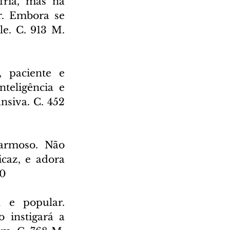
ria, mas na 
. Embora se 
e. C. 913 M. 
 paciente e 
teligência e 
siva. C. 452 
armoso. Não 
az, e adora 
70
 e popular. 
instigará a 