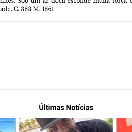
antes. Sob um ar dócil esconde muita força d
dade. C. 383 M. 1861
Últimas Notícias