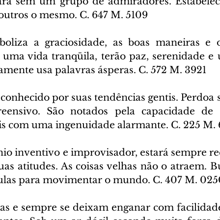
ará sem um grupo de admiradores. Estabelece
 outros o mesmo. C. 647 M. 5109
boliza a graciosidade, as boas maneiras e o
 uma vida tranqüila, terão paz, serenidade e
mente usa palavras ásperas. C. 572 M. 3921
 conhecido por suas tendências gentis. Perdoa s
ensivo. São notados pela capacidade de e
is com uma ingenuidade alarmante. C. 225 M.
io inventivo e improvisador, estará sempre rec
as atitudes. As coisas velhas não o atraem. B
ulas para movimentar o mundo. C. 407 M. 025
as e sempre se deixam enganar com facilidad