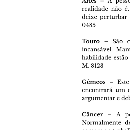
Áries – 
A pesso
realidade não é
deixe perturbar 
0485
Touro – 
São c
incansável. Mant
habilidade estão
M. 8123
Gêmeos – 
Este
encontrará um c
argumentar e deb
Câncer – 
A pe
Normalmente dei