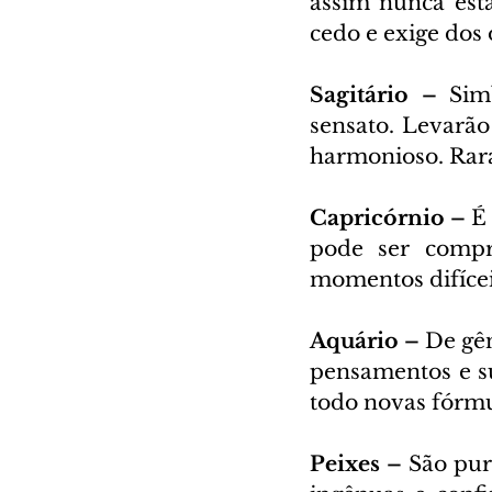
assim nunca est
cedo e exige dos
Sagitário – 
Sim
sensato. Levarão
harmonioso. Rara
Capricórnio – 
É
pode ser compre
momentos difíce
Aquário – 
De gên
pensamentos e su
todo novas fórm
Peixes – 
São pur