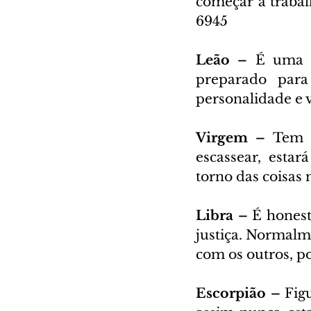
começar a trabal
6945
Leão – 
É uma p
preparado para
personalidade e 
Virgem – 
Tem a
escassear, esta
torno das coisas 
Libra – 
É honest
justiça. Normalm
com os outros, p
Escorpião – 
Figu