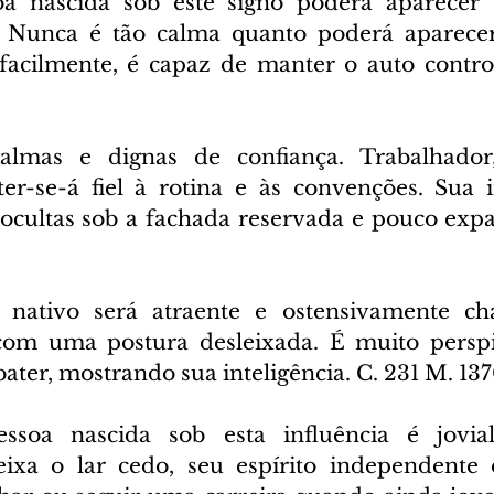
a nascida sob este signo poderá aparecer f
. Nunca é tão calma quanto poderá aparecer
facilmente, é capaz de manter o auto control
almas e dignas de confiança. Trabalhador,
er-se-á fiel à rotina e às convenções. Sua in
 ocultas sob a fachada reservada e pouco expan
 nativo será atraente e ostensivamente ch
om uma postura desleixada. É muito perspic
ater, mostrando sua inteligência. C. 231 M. 13
ssoa nascida sob esta influência é jovial
xa o lar cedo, seu espírito independente o 