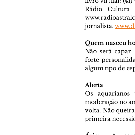
livro virtual: (41
www.radioastral
jornalista. 
www.di
Quem nasceu ho
Não será capaz 
forte personali
algum tipo de esp
Alerta
Os aquarianos 
moderação no amb
volta. Não queir
primeira necessi