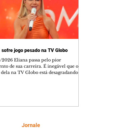
a sofre jogo pesado na TV Globo
 Eliana passa pelo pior
to de sua carreira. É inegável que o
 dela na TV Globo está desagradando
retores da emissora. Eu já disse antes
izeram uma aposta errada nela. Mas,
 Globo, quem decide tudo é Amauri
s e seu ajudante, Paulo Marinho, que
tamente é o presidente da TV Globo.
 o jogo pesado passa pelas notícias
efletem a realidade dos números ruins
liana tem na TV Globo. Cada vez que
Siga
Jornale
otícia sai na mídia sob