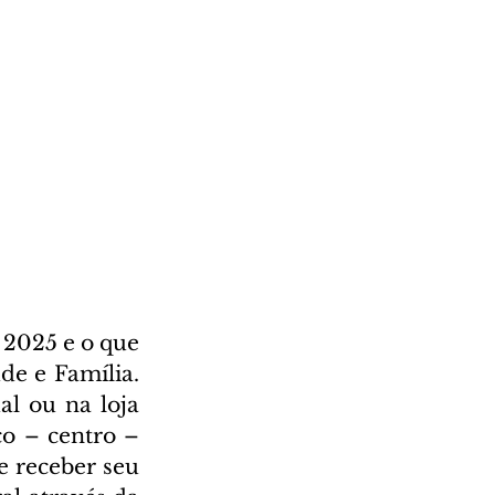
2025 e o que 
e e Família. 
l ou na loja 
o – centro – 
 receber seu 