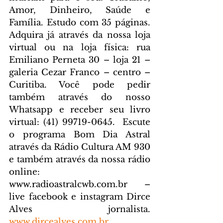
Amor, Dinheiro, Saúde e 
Família. Estudo com 35 páginas. 
Adquira já através da nossa loja 
virtual ou na loja física: rua 
Emiliano Perneta 30 – loja 21 – 
galeria Cezar Franco – centro – 
Curitiba. Você pode pedir 
também através do nosso 
Whatsapp e receber seu livro 
virtual: (41) 99719-0645. 
 Escute 
o programa Bom Dia Astral 
através da Rádio Cultura AM 930 
e também através da nossa rádio 
online: 
www.radioastralcwb.com.br
 – 
live facebook e instagram Dirce 
Alves jornalista. 
www.dircealves.com.br