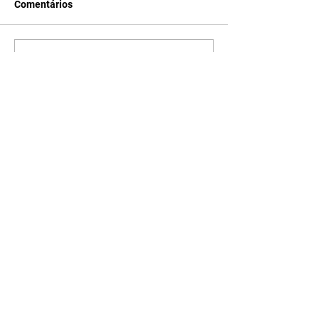
Comentários
Escreva um comentário
Últimas Notícias
Quem Ama Cuida | resumo
do capítulo de sábado -
08/08/2026