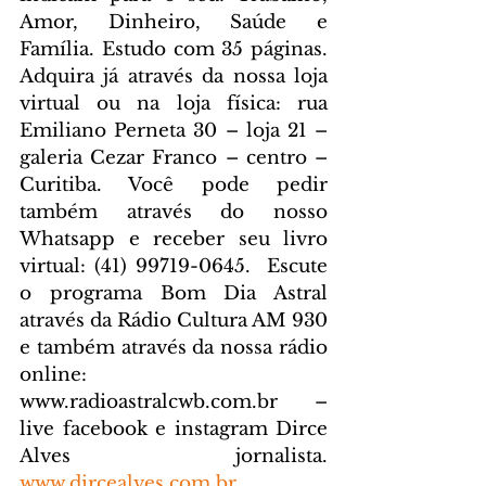
Amor, Dinheiro, Saúde e 
Família. Estudo com 35 páginas. 
Adquira já através da nossa loja 
virtual ou na loja física: rua 
Emiliano Perneta 30 – loja 21 – 
galeria Cezar Franco – centro – 
Curitiba. Você pode pedir 
também através do nosso 
Whatsapp e receber seu livro 
virtual: (41) 99719-0645. 
 Escute 
o programa Bom Dia Astral 
através da Rádio Cultura AM 930 
e também através da nossa rádio 
online: 
www.radioastralcwb.com.br
 – 
live facebook e instagram Dirce 
Alves jornalista. 
www.dircealves.com.br