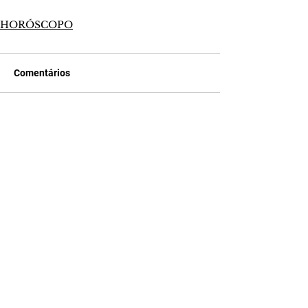
HORÓSCOPO
Comentários
Escreva um comentário
Últimas Notícias