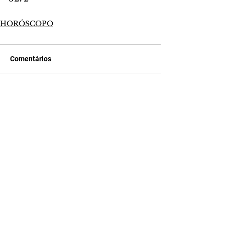
HORÓSCOPO
Comentários
Escreva um comentário
Últimas Notícias