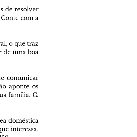
s de resolver 
 Conte com a 
l, o que traz 
r de uma boa 
se comunicar 
ão aponte os 
 família. C. 
ea doméstica 
ue interessa. 