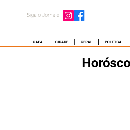
Siga o Jornale
CAPA
CIDADE
GERAL
POLÍTICA
Horósco