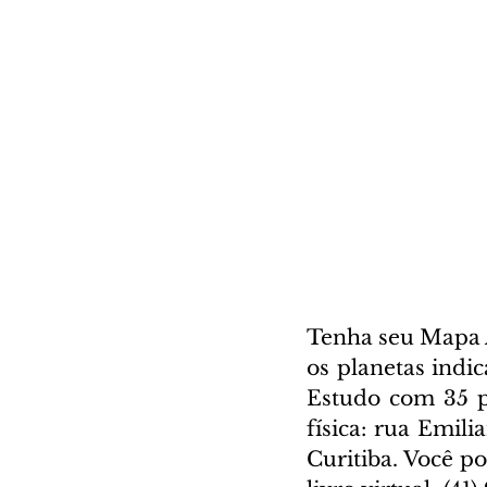
Tenha seu Mapa A
os planetas indi
Estudo com 35 pá
física: rua Emili
Curitiba. Você p