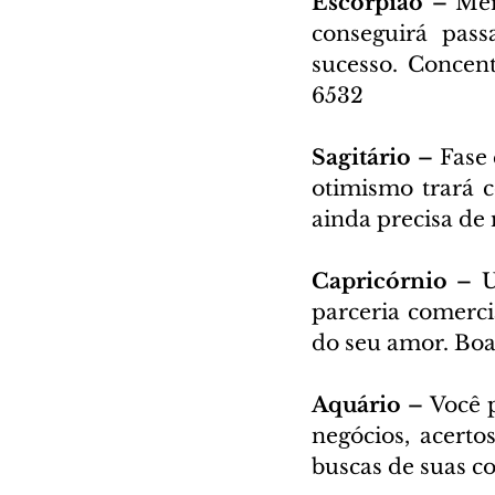
Escorpião – 
Mer
conseguirá pass
sucesso. Concent
6532
Sagitário – 
Fase 
otimismo trará co
ainda precisa de
Capricórnio – 
U
parceria comercia
do seu amor. Boa
Aquário – 
Você 
negócios, acerto
buscas de suas co