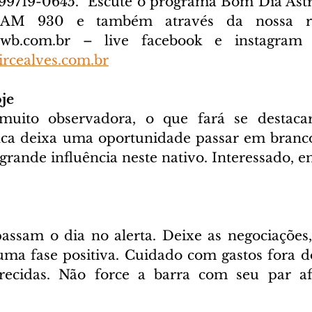
) 99719-0645. 
 Escute o programa Bom Dia Astra
cwb.com.br
 – live facebook e instagram D
rcealves.com.br
je
uito observadora, o que fará se destaca
nca deixa uma oportunidade passar em branco.
rande influência neste nativo. Interessado, 
assam o dia no alerta. Deixe as negociações
ma fase positiva. Cuidado com gastos fora d
recidas. Não force a barra com seu par afe