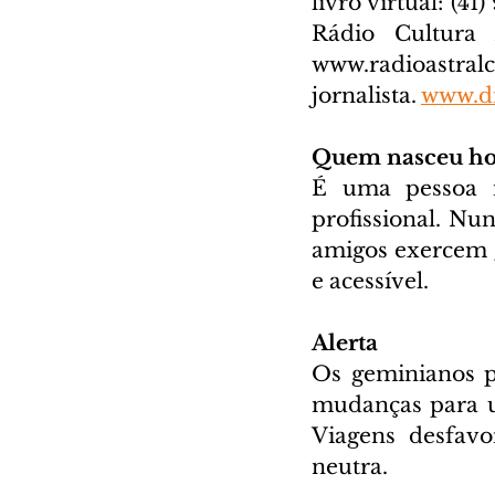
livro virtual: (41
www.radioastral
jornalista. 
www.di
Quem nasceu ho
É uma pessoa m
profissional. Nu
amigos exercem g
e acessível.
Alerta
Os geminianos p
mudanças para u
Viagens desfavo
neutra.