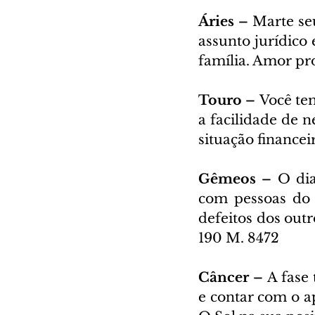
Áries – 
Marte seu
assunto jurídico
família. Amor pr
Touro – 
Você tem
a facilidade de n
situação financei
Gêmeos – 
O dia
com pessoas do t
defeitos dos out
190 M. 8472
Câncer – 
A fase
e contar com o ap