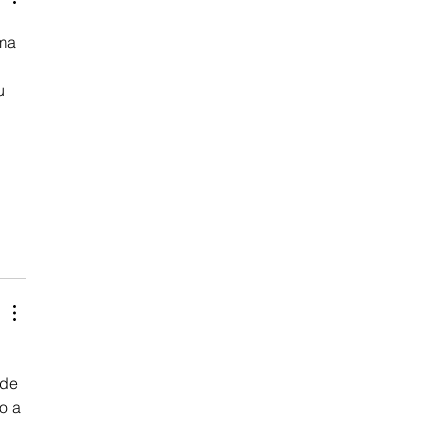
ma 
u 
 
 de 
o a 