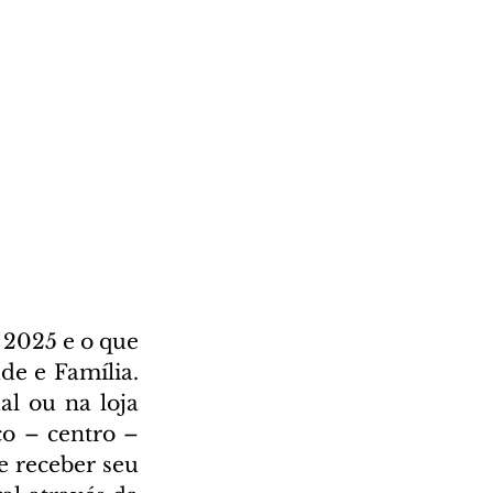
2025 e o que 
e e Família. 
l ou na loja 
o – centro – 
 receber seu 