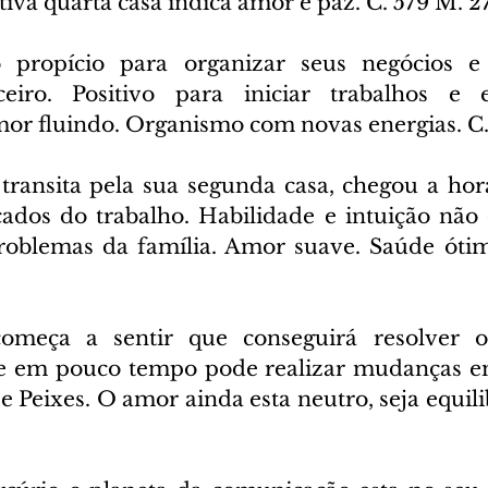
tiva quarta casa indica amor e paz. C. 579 M. 
o propício para organizar seus negócios e
nceiro. Positivo para iniciar trabalhos e e
mor fluindo. Organismo com novas energias. C.
transita pela sua segunda casa, chegou a hora
ados do trabalho. Habilidade e intuição não 
roblemas da família. Amor suave. Saúde ótim
omeça a sentir que conseguirá resolver o
ue em pouco tempo pode realizar mudanças em
 e Peixes. O amor ainda esta neutro, seja equili