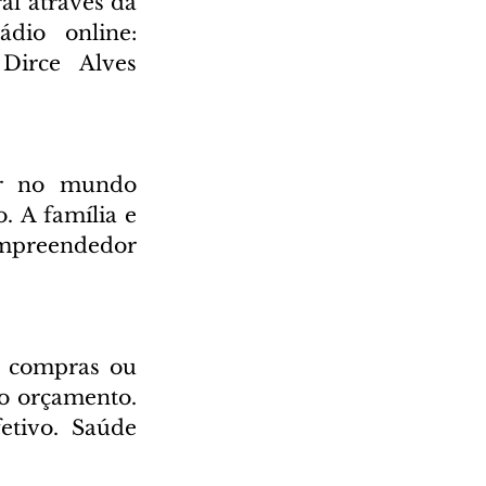
l através da 
Rádio Cultura AM 930 e também através da nossa rádio online: 
irce Alves 
r no mundo 
 A família e 
empreendedor 
, compras ou 
o orçamento. 
tivo. Saúde 