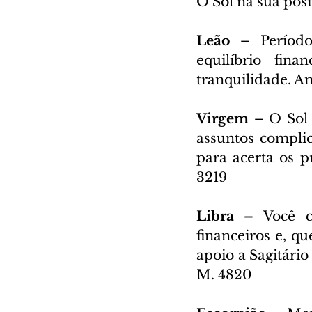
O Sol na sua posi
Leão – 
Períod
equilíbrio fina
tranquilidade. A
Virgem – 
O Sol 
assuntos complic
para acerta os p
3219
Libra – 
Você c
financeiros e, q
apoio a Sagitário
M. 4820