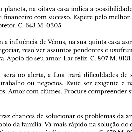
 planeta, na oitava casa indica a possibilidade
 e financeiro com sucesso. Espere pelo melhor.
otetor. C. 643 M. 0305
 a influência de Vênus, na sua quinta casa astra
egociar, resolver assuntos pendentes e usufrui
ra. Apoio do seu amor. Lar feliz. C. 807 M. 9131
 será no alerta, a Lua trará dificuldades de 
rabalho ou negócios. Evite ser exigente e n
ros. Amor com ciúmes. Procure compreender sua
 traz chances de solucionar os problemas da ár
oio da família. Vá mais rápido na solução do q