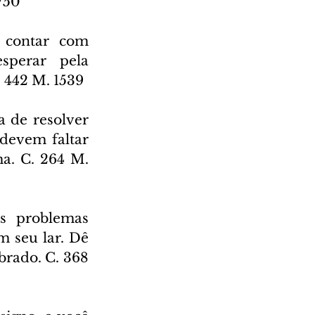
2750
 contar com 
sperar pela 
 442 M. 1539
 de resolver 
devem faltar 
a. C. 264 M. 
s problemas 
 seu lar. Dê 
brado. C. 368 