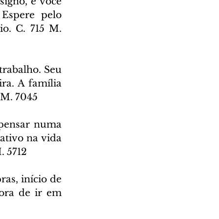
igno, e você 
Espere pelo 
o. C. 715 M. 
rabalho. Seu 
a. A família 
 M. 7045
pensar numa 
ativo na vida 
. 5712
s, início de 
ora de ir em 