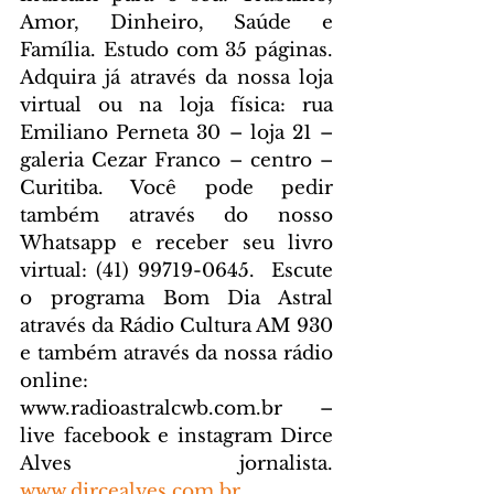
Amor, Dinheiro, Saúde e 
Família. Estudo com 35 páginas. 
Adquira já através da nossa loja 
virtual ou na loja física: rua 
Emiliano Perneta 30 – loja 21 – 
galeria Cezar Franco – centro – 
Curitiba. Você pode pedir 
também através do nosso 
Whatsapp e receber seu livro 
virtual: (41) 99719-0645. 
 Escute 
o programa Bom Dia Astral 
através da Rádio Cultura AM 930 
e também através da nossa rádio 
online: 
www.radioastralcwb.com.br
 – 
live facebook e instagram Dirce 
Alves jornalista. 
www.dircealves.com.br