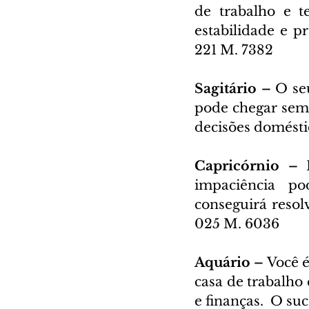
de trabalho e t
estabilidade e p
221 M. 7382
Sagitário – 
O se
pode chegar sem 
decisões domésti
Capricórnio – 
impaciência po
conseguirá resolv
025 M. 6036
Aquário – 
Você é
casa de trabalho 
e finanças.  O su