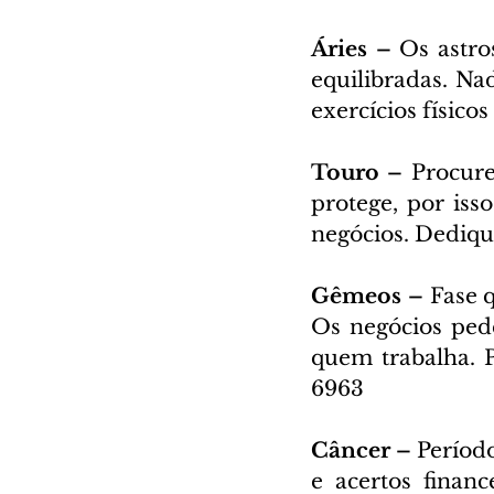
Áries – 
Os astro
equilibradas. Nad
exercícios físico
Touro – 
Procure
protege, por iss
negócios. Dedique
Gêmeos – 
Fase q
Os negócios ped
quem trabalha. P
6963
Câncer – 
Período
e acertos finan