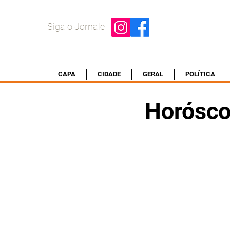
Siga o Jornale
CAPA
CIDADE
GERAL
POLÍTICA
Horósco