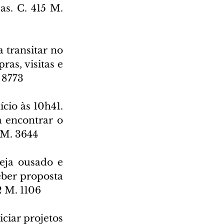
s. C. 415 M. 
 transitar no 
as, visitas e 
 8773
cio às 10h41. 
 encontrar o 
 M. 3644
eja ousado e 
ber proposta 
 M. 1106
iar projetos 