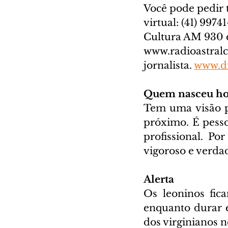
Você pode pedir 
virtual: (41) 99741
Cultura AM 930 e
www.radioastral
jornalista. 
www.di
Quem nasceu ho
Tem uma visão p
próximo. É pesso
profissional. Po
vigoroso e verda
Alerta
Os leoninos fica
enquanto durar e
dos virginianos n