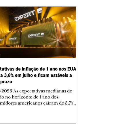
tativas de inflação de 1 ano nos EUA
a 3,6% em julho e ficam estáveis a
 prazo
/2026 As expectativas medianas de
ção no horizonte de 1 ano dos
midores americanos caíram de 3,7%
nho para 3,6% julho, segundo pesquisa
ada nesta sexta-feira, 7, pelo Federal
ve (Fed, o banco) de Nova York Já as
ativas para os horizontes de três e