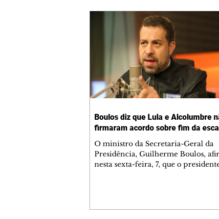
Boulos diz que Lula e Alcolumbre 
firmaram acordo sobre fim da esca
O ministro da Secretaria-Geral da
Presidência, Guilherme Boulos, af
nesta sexta-feira, 7, que o president
República, Luiz Inácio Lula da Silva
presidente do Senado, Davi Alcol
(União Brasil-AP), ainda não firm
nenhum compromisso para destrav
proposta de emenda à Constituição