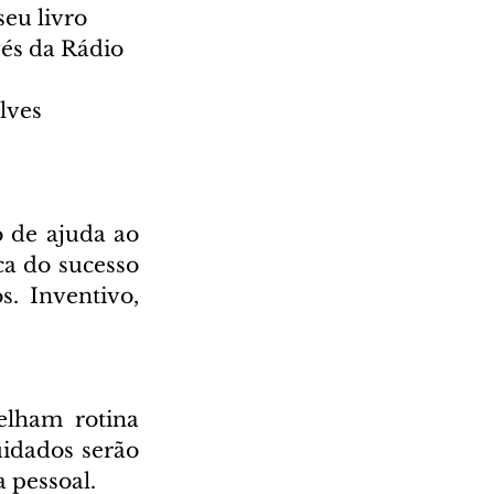
eu livro 
és da Rádio 
lves 
de ajuda ao 
a do sucesso 
. Inventivo, 
elham rotina 
idados serão 
a pessoal.