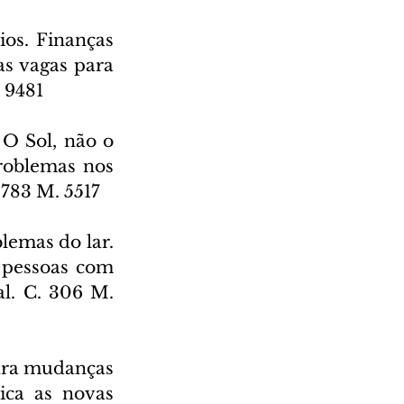
os. Finanças 
s vagas para 
 9481
 O Sol, não o 
roblemas nos 
 783 M. 5517
emas do lar. 
pessoas com 
l. C. 306 M. 
ara mudanças 
ica as novas 