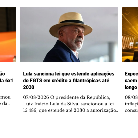
não
Lula sanciona lei que estende aplicações
Expec
la 6x1
do FGTS em crédito a filantrópicas até
caem 
2030
longo
irmou
07/08/2026 O presidente da República,
08/08
e da
Luiz Inácio Lula da Silva, sancionou a lei
infla
, e o
15.486, que estende até 2030 a autorização
consu
umbre
para que os recursos do Fundo de Garantia
em ju
aram
do Tempo de Serviço (FGTS) possam sem
divulg
ar a
aplicados em operações de crédito
Reser
 (PEC)
destinadas às entidades hospitalares
expect