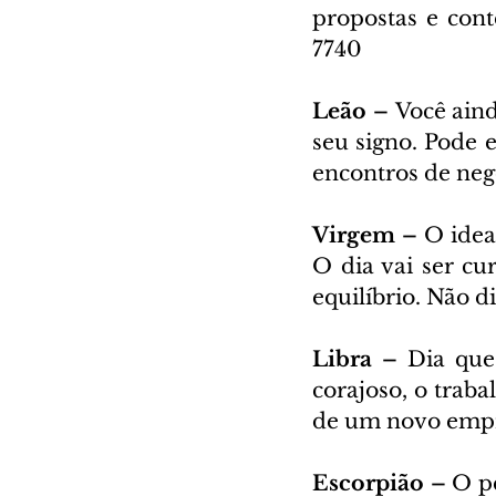
propostas e cont
7740
Leão – 
Você aind
seu signo. Pode e
encontros de neg
Virgem – 
O idea
O dia vai ser cur
equilíbrio. Não 
Libra – 
Dia que
corajoso, o traba
de um novo empr
Escorpião – 
O pe