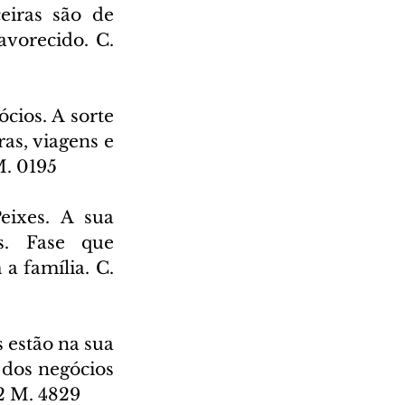
eiras são de 
vorecido. C. 
ios. A sorte 
s, viagens e 
M. 0195
ixes. A sua 
. Fase que 
 família. C. 
estão na sua 
 dos negócios 
92 M. 4829