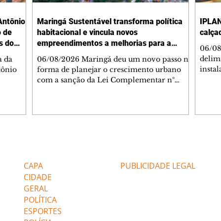
Antônio
Maringá Sustentável transforma política
IPLAN
o de
habitacional e vincula novos
calça
s do
empreendimentos a melhorias para a
06/08
cidade
delimi
a da
06/08/2026 Maringá deu um novo passo na
insta
tônio
forma de planejar o crescimento urbano
de se
com a sanção da Lei Complementar nº
de pe
res com
1.544, que institui o Programa Maringá
ou pio
Dr.
Sustentável. A nova legislação estabelece
propr
regras para a criação de Zonas Especiais de
respon
ra, 6. O
Interesse Social (Zeis) e cria um modelo
Pesqu
liam as
que une produção de moradias, ocupação
(IPLAN
inteligente do território e melhorias que
Editorias
Editais Certificados
fiscal
s
beneficiam toda a população. O principal
essas
avanço da lei é mudar a lógica de concessão
CAPA
PUBLICIDADE LEGAL
 as
de benefícios urbanísticos frente
CIDADE
GERAL
POLÍTICA
ESPORTES