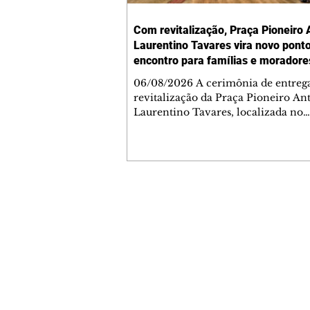
Com revitalização, Praça Pioneiro 
Laurentino Tavares vira novo pont
encontro para famílias e moradore
Jardim Liberdade
06/08/2026 A cerimônia de entreg
revitalização da Praça Pioneiro An
Laurentino Tavares, localizada no
cruzamento da Avenida dos Palma
as ruas Laudelino Pedro da Silva e 
Chrisóstomo Capinan, no Jardim
Liberdade, ocorreu nesta quinta-fei
espaço recebeu melhorias que amp
opções de lazer e convivência da
Contato comercial
comunidade, tornando a praça mai
mmjornale@gmail.com
acessível, segura e confortável para
Telefone: (41) 99978-9956
moradores de todas as idades. Entre
intervenções estão a instalação d
Redação
E-mail:
redacaojornale@gmail.com