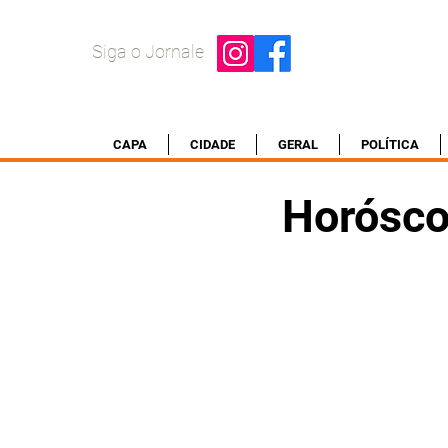
Siga o Jornale
CAPA
CIDADE
GERAL
POLÍTICA
Horósco