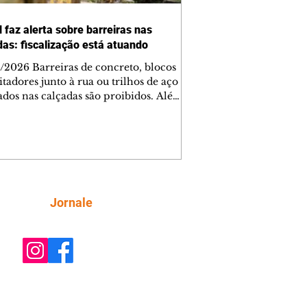
 faz alerta sobre barreiras nas
das: fiscalização está atuando
/2026 Barreiras de concreto, blocos
tadores junto à rua ou trilhos de aço
lados nas calçadas são proibidos. Além
rem obstáculos para a livre circulação
destres, essas estruturas podem causar
rar acidentes de trânsito — e os
ietários dos imóveis podem ser
sabilizados. O alerta é do Instituto de
isa e Planejamento de Ponta Grossa
), que está intensificando a
Siga
Jornale
ização sobre as calçadas, o que inclui
 barreiras. Um ca