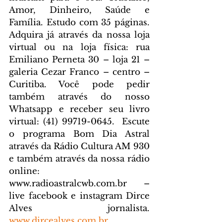
Amor, Dinheiro, Saúde e 
Família. Estudo com 35 páginas. 
Adquira já através da nossa loja 
virtual ou na loja física: rua 
Emiliano Perneta 30 – loja 21 – 
galeria Cezar Franco – centro – 
Curitiba. Você pode pedir 
também através do nosso 
Whatsapp e receber seu livro 
virtual: (41) 99719-0645. 
 Escute 
o programa Bom Dia Astral 
através da Rádio Cultura AM 930 
e também através da nossa rádio 
online: 
www.radioastralcwb.com.br
 – 
live facebook e instagram Dirce 
Alves jornalista. 
www.dircealves.com.br