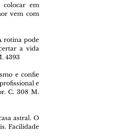
 colocar em 
mor vem com 
 rotina pode 
ertar a vida 
M. 4393
smo e confie 
rofissional e 
r. C. 308 M. 
sa astral. O 
. Facilidade 