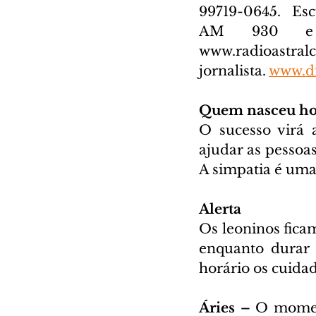
99719-0645. 
 Esc
www.radioastral
jornalista. 
www.di
Quem nasceu ho
O sucesso virá 
ajudar as pessoas
A simpatia é uma
Alerta
Os leoninos ficam
enquanto durar e
horário os cuidad
Áries – 
O moment