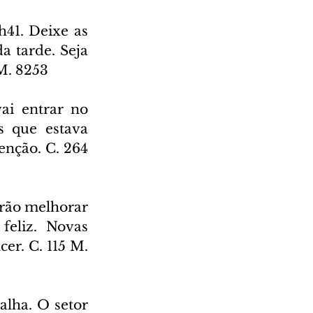
h41. Deixe as 
a tarde. Seja 
 M. 8253
i entrar no 
s que estava 
nção. C. 264 
rão melhorar 
eliz. Novas 
er. C. 115 M. 
lha. O setor 