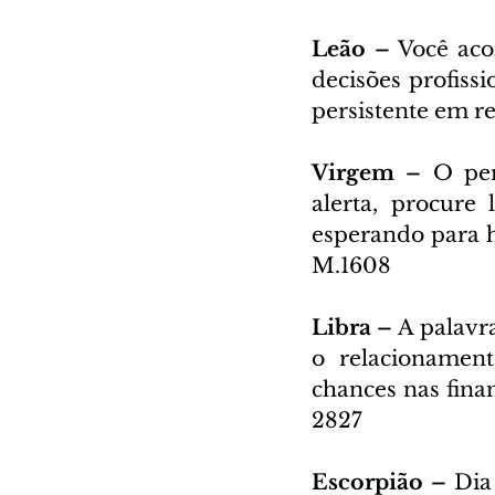
Leão – 
Você acor
decisões profissi
persistente em re
Virgem – 
O per
alerta, procure
esperando para ho
M.1608
Libra – 
A palavra
o relacionament
chances nas finan
2827
Escorpião – 
Dia