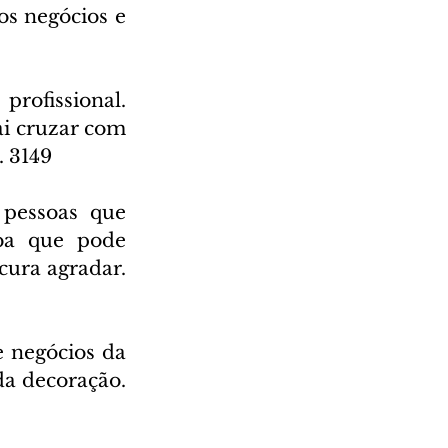
s negócios e 
rofissional. 
i cruzar com 
 3149
pessoas que 
ba que pode 
ura agradar. 
 negócios da 
a decoração. 