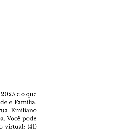
2025 e o que 
e e Família. 
rua Emiliano 
a. Você pode 
irtual: (41) 