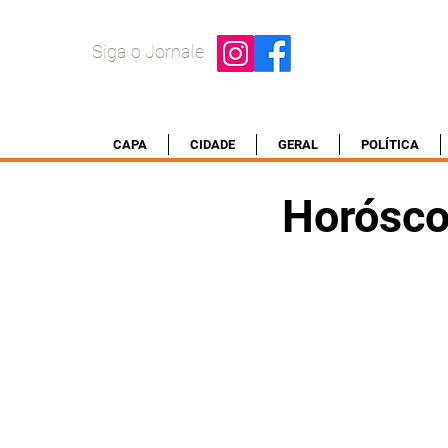
Siga o Jornale
CAPA
CIDADE
GERAL
POLÍTICA
Horósco