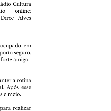
ádio Cultura 
AM 930 e também através da nossa rádio online: 
irce Alves 
eocupado em 
porto seguro. 
 forte amigo.
nter a rotina 
l. Após esse 
s e meio.
ara realizar 