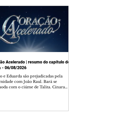
ão Acelerado | resumo do capítulo de
a - 06/08/2026
o e Eduarda são prejudicadas pela
midade com João Raul. Bará se
oda com o ciúme de Talita. Cinara
afa com Ronei e decide passar uns
na casa de Palhares. Agrado pede para
ma conversa com Eduarda. Janete
onta Zilá, que garante à irmã que não
ce Verônica. Ronei reconhece uma