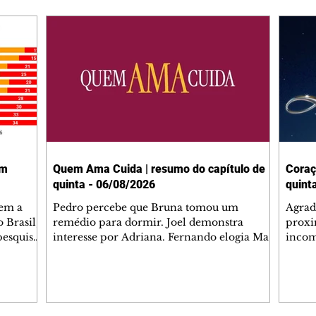
em
Quem Ama Cuida | resumo do capítulo de
Coraç
quinta - 06/08/2026
quint
tem a
Pedro percebe que Bruna tomou um
Agrad
 Brasil,
remédio para dormir. Joel demonstra
proxi
pesquisas
interesse por Adriana. Fernando elogia Mau
incom
lgada no
Mau. Bia não gosta quando Brigitte e Rafael
desab
 a
se sentam à mesa com ela e César,
dias 
entes
atrapalhando o jantar romântico do casal.
ter u
Bruna se aproveita da preocupação de
confr
 na área,
Pedro com sua saúde para manter o marido
conhe