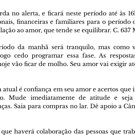
da no alerta, e ficará neste período até às 16
onais, financeiras e familiares para o período d
lação ao amor, que tende se equilibrar. C. 637
íodo da manhã será tranquilo, mas como va
 logo cedo programar essa fase. As resposta
je vão ficar de molho. Seu amor vai exigir ate
 atual é confiança em seu amor e acertos que i
o. Mude imediatamente de atitude e seja f
ças. Saia para compras no lar. Dê apoio a Cânc
 que haverá colaboração das pessoas que traba