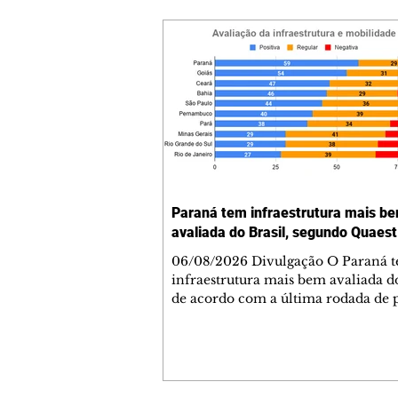
Paraná tem infraestrutura mais b
avaliada do Brasil, segundo Quaest
06/08/2026 Divulgação O Paraná 
infraestrutura mais bem avaliada do
de acordo com a última rodada de 
da Genial/Quaest nos estados, divu
fim de julho. O instituto questionou
população de 10 estados sobre difer
áreas de governo e os paranaenses
cravaram 59% de avaliação positiva