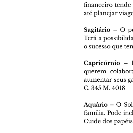
financeiro tende
até planejar viag
Sagitário – 
O pe
Terá a possibilid
o sucesso que t
Capricórnio – 
querem colabor
aumentar seus ga
C. 345 M. 4018
Aquário – 
O Sol
família. Pode in
Cuide dos papéis