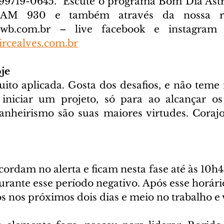
) 99719-0645. 
 Escute o programa Bom Dia Astra
cwb.com.br
 – live facebook e instagram D
rcealves.com.br
je
to aplicada. Gosta dos desafios, e não teme
iniciar um projeto, só para ao alcançar os 
nheirismo são suas maiores virtudes. Corajos
ordam no alerta e ficam nesta fase até às 10h45,
rante esse período negativo. Após esse horário
s nos próximos dois dias e meio no trabalho e 