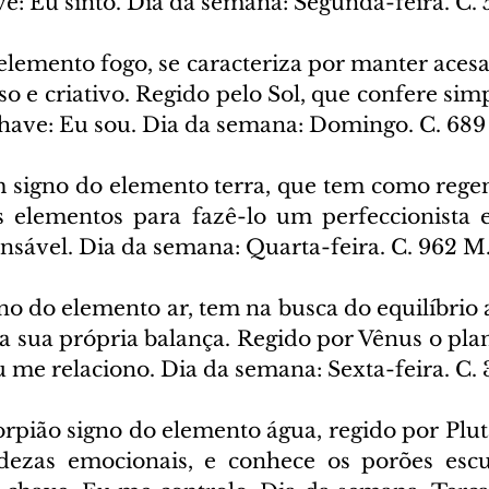
e: Eu sinto. Dia da semana: Segunda-feira. C.
elemento fogo, se caracteriza por manter acesa
so e criativo. Regido pelo Sol, que confere simpa
 chave: Eu sou. Dia da semana: Domingo. C. 68
 signo do elemento terra, que tem como regen
 elementos para fazê-lo um perfeccionista e
nsável. Dia da semana: Quarta-feira. C. 962 M.
no do elemento ar, tem na busca do equilíbrio a
da sua própria balança. Regido por Vênus o pla
u me relaciono. Dia da semana: Sexta-feira. C.
rpião signo do elemento água, regido por Plut
ezas emocionais, e conhece os porões escu