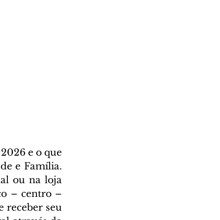
2026 e o que 
e e Família. 
l ou na loja 
o – centro – 
 receber seu 