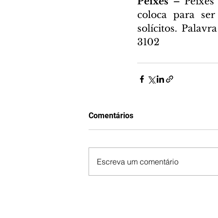
Peixes – 
Peixes
coloca para se
solícitos. Palav
3102
Comentários
Escreva um comentário