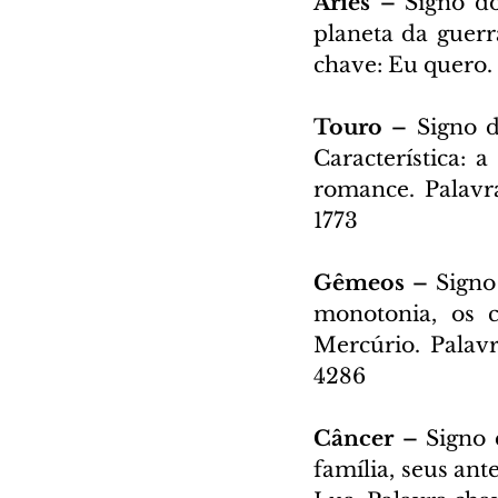
Áries – 
Signo do
planeta da guerr
chave: Eu quero. 
Touro – 
Signo d
Característica: 
romance. Palavra
1773
Gêmeos – 
Signo
monotonia, os 
Mercúrio. Palavr
4286
Câncer – 
Signo 
família, seus ant