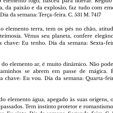
 elemento fogo, nasceu para liderar. Regido
a, da paixão e da explosão, faz tudo com emo
Dia da semana: Terça-feira. C. 531 M. 7417
o elemento terra, tem os pés no chão, atitude
a teimosia. Vênus seu planeta, confere elegânc
 chave: Eu tenho. Dia da semana: Sexta-feir
 do elemento ar, é muito dinâmico. Não pode
caminhos se abrem em passe de mágica. É
a chave: Eu vou. Dia da semana: Quarta-feir
do elemento água, apegado às suas origens, o 
epassados. Tem instinto protetor e romantismo.