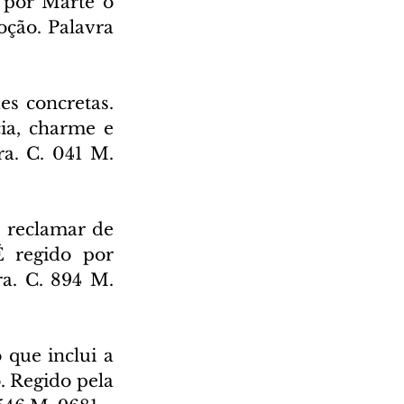
 por Marte o 
ção. Palavra 
s concretas. 
ia, charme e 
a. C. 041 M. 
 reclamar de 
 regido por 
a. C. 894 M. 
que inclui a 
 Regido pela 