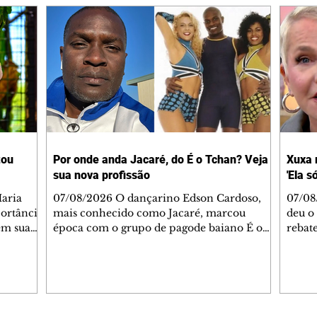
tou
Por onde anda Jacaré, do É o Tchan? Veja
Xuxa 
sua nova profissão
'Ela s
07/08/2026 O dançarino Edson Cardoso,
07/08
portância
mais conhecido como Jacaré, marcou
deu o 
em sua
época com o grupo de pagode baiano É o
rebate
bo em
Tchan, que dominou as paradas de sucesso
58, s
 período
do Brasil durante os anos 90. Mais de 20
Rainh
omeçou o
anos depois, ele vive uma nova fase após
mensa
 esposo,
mudar de país e de carreira. Morando no
reper
Canadá desde 2016 com a esposa, Gabriela
sobre 
 plano
Mesquita, e os dois filhos, o artista agora
apres