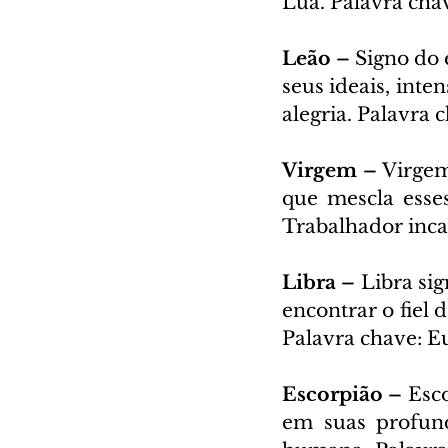
Lua. Palavra chav
Leão – 
Signo do 
seus ideais, inten
alegria. Palavra
Virgem – 
Virgem
que mescla esses
Trabalhador inca
Libra – 
Libra sig
encontrar o fiel 
Palavra chave: E
Escorpião – 
Esco
em suas profund