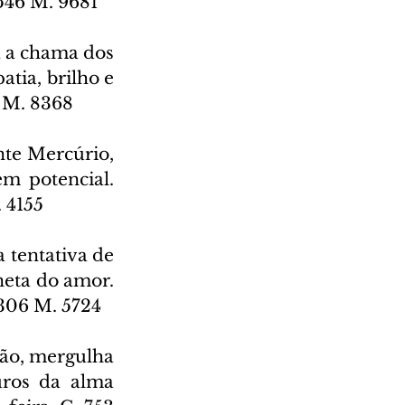
 546 M. 9681
 a chama dos 
tia, brilho e 
9 M. 8368
te Mercúrio, 
m potencial. 
 4155
 tentativa de 
neta do amor. 
 306 M. 5724
ão, mergulha 
ros da alma 