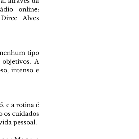
l através da 
Rádio Cultura AM 930 e também através da nossa rádio online: 
irce Alves 
 nenhum tipo 
objetivos. A 
o, intenso e 
 e a rotina é 
 os cuidados 
vida pessoal.