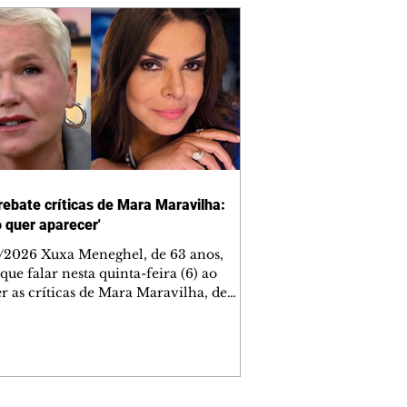
rebate críticas de Mara Maravilha:
ó quer aparecer'
/2026 Xuxa Meneghel, de 63 anos,
que falar nesta quinta-feira (6) ao
r as críticas de Mara Maravilha, de
obre a turnê "O Último Voo da Nave". A
a dos Baixinhos deixou uma
gem bem direta em um vídeo que
cutia as declarações da apresentadora
os figurinos usados por ela durante as
entações. A resposta aconteceu nos