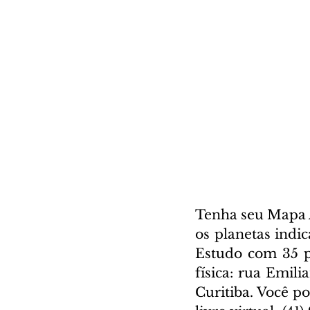
Tenha seu Mapa A
os planetas indi
Estudo com 35 pá
física: rua Emili
Curitiba. Você p