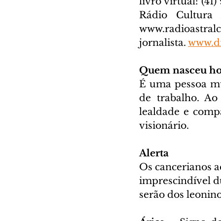
livro virtual: (41
www.radioastral
jornalista. 
www.di
Quem nasceu ho
É uma pessoa mui
de trabalho. Ao 
lealdade e compa
visionário.
Alerta
Os cancerianos ac
imprescindível du
serão dos leonino