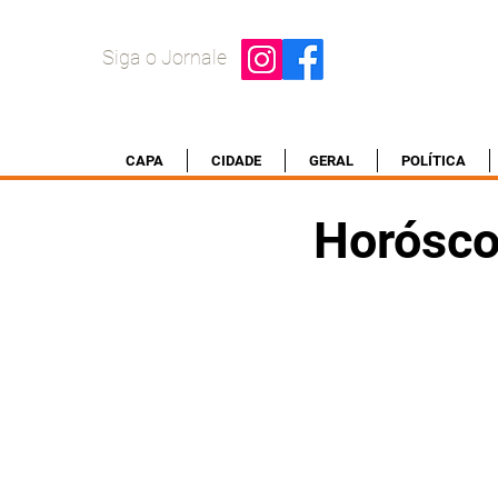
Siga o Jornale
CAPA
CIDADE
GERAL
POLÍTICA
Horósco