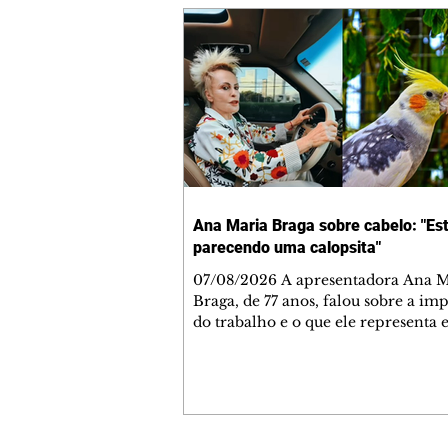
Ana Maria Braga sobre cabelo: "Es
parecendo uma calopsita"
07/08/2026 A apresentadora Ana Maria
Braga, de 77 anos, falou sobre a im
do trabalho e o que ele representa 
vida. A veterana chegou à TV Glo
1999 e continua fazendo sucesso no
matinal. A comunicadora global c
papo descontraído, gravado por seu
o jornalista Fábio Arruda, e comentou sobre
a importância de se estabelecer um