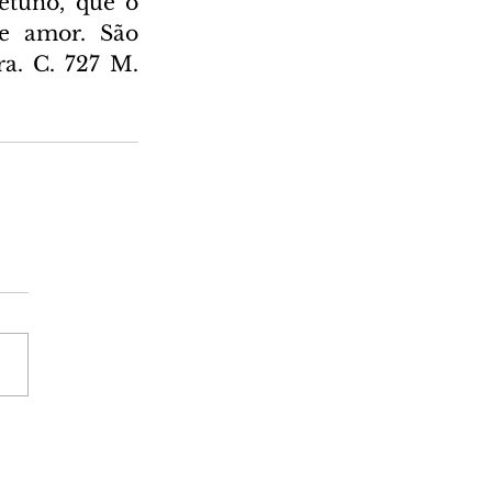
tuno, que o 
e amor. São 
a. C. 727 M. 