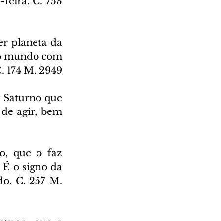
eira. C. 753 
r planeta da 
no mundo com 
C. 174 M. 2949
 Saturno que 
de agir, bem 
, que o faz 
É o signo da 
o. C. 257 M. 