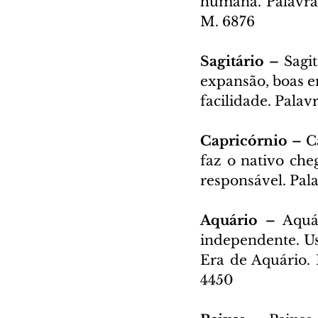
humana. Palavra 
M. 6876
Sagitário – 
Sagi
expansão, boas en
facilidade. Palav
Capricórnio – 
C
faz o nativo che
responsável. Pala
Aquário – 
Aquá
independente. Usa
Era de Aquário. 
4450