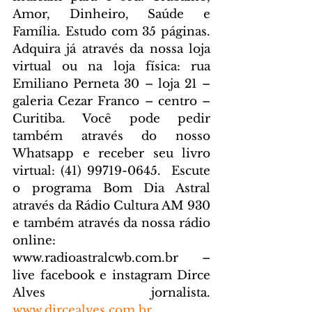
Amor, Dinheiro, Saúde e 
Família. Estudo com 35 páginas. 
Adquira já através da nossa loja 
virtual ou na loja física: rua 
Emiliano Perneta 30 – loja 21 – 
galeria Cezar Franco – centro – 
Curitiba. Você pode pedir 
também através do nosso 
Whatsapp e receber seu livro 
virtual: (41) 99719-0645. 
 Escute 
o programa Bom Dia Astral 
através da Rádio Cultura AM 930 
e também através da nossa rádio 
online: 
www.radioastralcwb.com.br
 – 
live facebook e instagram Dirce 
Alves jornalista. 
www.dircealves.com.br