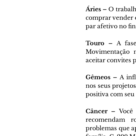
Áries – 
O trabalh
comprar vender o
par afetivo no f
Touro – 
A fase
Movimentação na
aceitar convites 
Gêmeos – 
A inf
nos seus projeto
positiva com seu 
Câncer – 
Você 
recomendam rot
problemas que ap