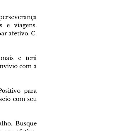
erseverança 
 e viagens. 
 afetivo. C. 
nais e terá 
nvívio com a 
sitivo para 
seio com seu 
lho. Busque 