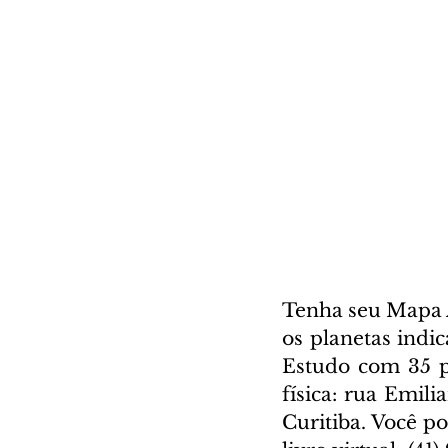
Tenha seu Mapa A
os planetas indi
Estudo com 35 pá
física: rua Emili
Curitiba. Você p