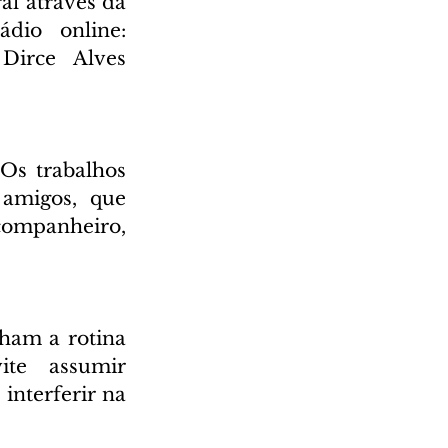
l através da 
Rádio Cultura AM 930 e também através da nossa rádio online: 
irce Alves 
Os trabalhos 
 amigos, que 
ompanheiro, 
ham a rotina 
te assumir 
nterferir na 