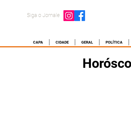
Siga o Jornale
CAPA
CIDADE
GERAL
POLÍTICA
Horósco