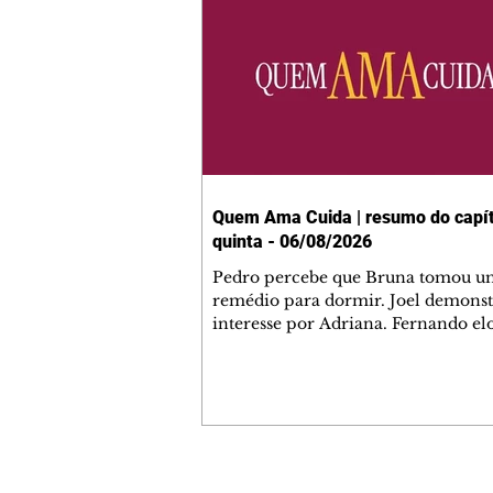
Quem Ama Cuida | resumo do capít
quinta - 06/08/2026
Pedro percebe que Bruna tomou u
remédio para dormir. Joel demonst
interesse por Adriana. Fernando el
Mau. Bia não gosta quando Brigitte 
se sentam à mesa com ela e César,
atrapalhando o jantar romântico do
Bruna se aproveita da preocupação
Pedro com sua saúde para manter 
ao seu lado. Elenice acusa Rosa por
desentendimento com Adriana. Joe