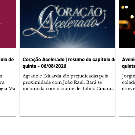
ulo de
Coração Acelerado | resumo do capítulo de
Aveni
quinta - 06/08/2026
quint
m
Agrado e Eduarda são prejudicadas pela
Jorgi
ra
proximidade com João Raul. Bará se
colad
ogia Mau
incomoda com o ciúme de Talita. Cinara
estev
e Rafael
desabafa com Ronei e decide passar uns
infor
dias na casa de Palhares. Agrado pede para
e pro
 casal.
ter uma conversa com Eduarda. Janete
Iran 
 de
confronta Zilá, que garante à irmã que não
Monal
o marido
conhece Verônica. Ronei reconhece uma
Dióge
 seu
possível bolsa de Zilá entre os pertences de
olhei
l
Verônica, e liga para Cinara. Agrado pensa
Verôn