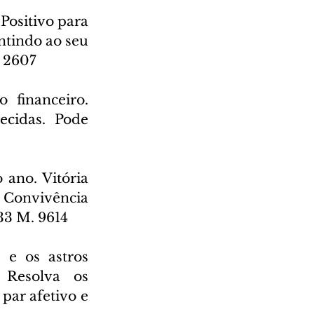
ositivo para 
tindo ao seu 
. 2607
 financeiro. 
cidas. Pode 
ano. Vitória 
 Convivência 
533 M. 9614
e os astros 
Resolva os 
ar afetivo e 