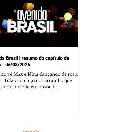
da Brasil | resumo do capítulo de
a - 06/08/2026
nho vê Max e Nina dançando de rosto
o. Tufão conta para Carminha que
e com Lucinda em busca de
mações sobre Rita. Nina despista Max
cura Jorginho, mas não o encontra.
se muda para a casa de Jorginho.
isa pensa em reconquistar Silas.
nes diz a Roni e Leandro que o
ro Tavinho Nunes assistirá ao jogo.
ica e Noêmia perseguem Cadinho na