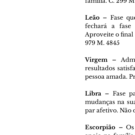
família. C. 299 M
Leão – 
Fase qu
fechará a fase 
Aproveite o fina
979 M. 4845
Virgem – 
Admi
resultados satisf
pessoa amada. Pro
Libra – 
Fase p
mudanças na sua 
par afetivo. Não
Escorpião – 
Os