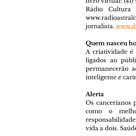
livro virtual: (41
www.radioastral
jornalista. 
www.di
Quem nasceu ho
A criatividade é
ligados ao públ
permanecerão ao
inteligente e car
Alerta
Os cancerianos p
como o melhor
responsabilidade
vida a dois. Saúd