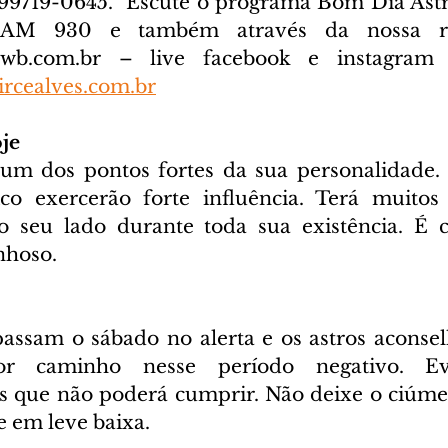
) 99719-0645. 
 Escute o programa Bom Dia Astra
cwb.com.br
 – live facebook e instagram D
rcealves.com.br
je
 um dos pontos fortes da sua personalidade. 
ico exercerão forte influência. Terá muitos
 seu lado durante toda sua existência. É c
inhoso.
assam o sábado no alerta e os astros aconsel
 caminho nesse período negativo. Evi
s que não poderá cumprir. Não deixe o ciúme i
e em leve baixa.