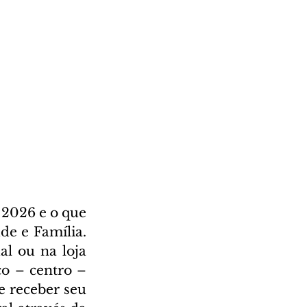
2026 e o que 
e e Família. 
l ou na loja 
o – centro – 
 receber seu 