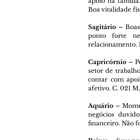
apoio na família
Boa vitalidade fí
Sagitário – 
Boas
ponto forte n
relacionamento. 
Capricórnio – 
P
setor de trabalh
contar com apoi
afetivo. C. 021 M
Aquário – 
Momen
negócios duvido
financeiro. Não f