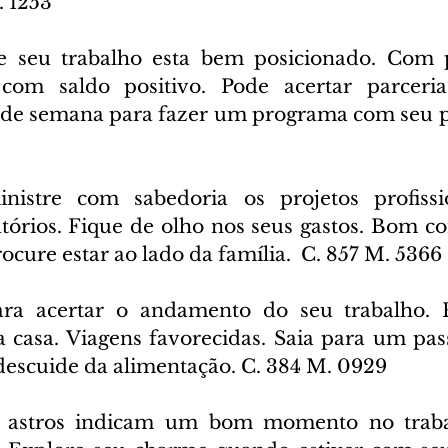
. 1253
e seu trabalho esta bem posicionado. Com p
com saldo positivo. Pode acertar parcerias
l de semana para fazer um programa com seu par
nistre com sabedoria os projetos profissio
atórios. Fique de olho nos seus gastos. Bom co
cure estar ao lado da família.  C. 857 M. 5366
ara acertar o andamento do seu trabalho. Po
casa. Viagens favorecidas. Saia para um pas
 descuide da alimentação. C. 384 M. 0929
 astros indicam um bom momento no traba