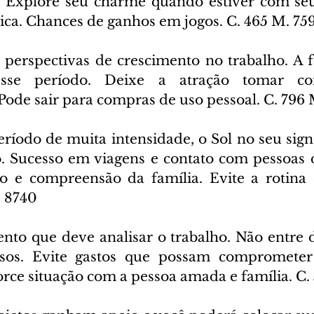
. Explore seu charme quando estiver com seu 
sica. Chances de ganhos em jogos. C. 465 M. 75
 perspectivas de crescimento no trabalho. A fa
esse período. Deixe a atração tomar co
Pode sair para compras de uso pessoal. C. 796 
eríodo de muita intensidade, o Sol no seu signo
o. Sucesso em viagens e contato com pessoas d
o e compreensão da família. Evite a rotina 
. 8740
to que deve analisar o trabalho. Não entre 
sos. Evite gastos que possam comprometer o
orce situação com a pessoa amada e família. C.