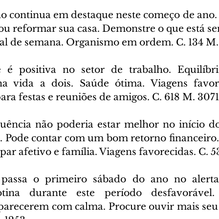
o continua em destaque neste começo de ano. P
u reformar sua casa. Demonstre o que está sen
inal de semana. Organismo em ordem. C. 134 M
 é positiva no setor de trabalho. Equilíbrio
 vida a dois. Saúde ótima. Viagens favore
para festas e reuniões de amigos. C. 618 M. 3071
luência não poderia estar melhor no início do 
s. Pode contar com um bom retorno financeiro.
par afetivo e família. Viagens favorecidas. C. 
passa o primeiro sábado do ano no alerta 
ina durante este período desfavorável. 
arecerem com calma. Procure ouvir mais seu p