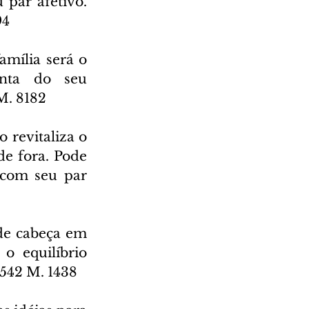
par afetivo. 
94
mília será o 
nta do seu 
M. 8182
 revitaliza o 
e fora. Pode 
com seu par 
de cabeça em 
 equilíbrio 
 542 M. 1438