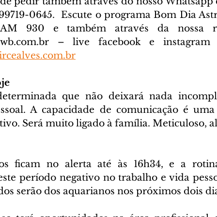
ode pedir também através do nosso Whatsapp e
) 99719-0645. 
 Escute o programa Bom Dia Astra
cwb.com.br
 – live facebook e instagram D
rcealves.com.br
je
eterminada que não deixará nada incomple
pessoal. A capacidade de comunicação é uma 
tivo. Será muito ligado à família. Meticuloso, al
os ficam no alerta até às 16h34, e a rotina
ste período negativo no trabalho e vida pessoa
ados serão dos aquarianos nos próximos dois di