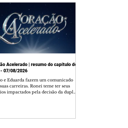
ão Acelerado | resumo do capítulo de
 - 07/08/2026
o e Eduarda fazem um comunicado
suas carreiras. Ronei teme ter seus
ios impactados pela decisão da dupla.
e decide prestar queixa contra
ica. Gael descobre que Naiane passou
ações sigilosas para Talita. Ronei
ra Verônica novamente e descobre
la deixou Bom Retorno. Gael se
ciona com Naiane. Valéria anuncia