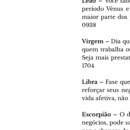
Leão – 
Você sab
período Vênus e 
maior parte dos 
0938
Virgem – 
Dia qu
quem trabalha ou
Seja mais presta
1704
Libra – 
Fase que
reforçar seus neg
vida afetiva, nã
Escorpião – 
O d
negócios, pode sa