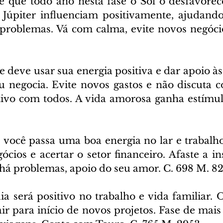
e que todo ano nesta fase o Sol o desfavorece
Júpiter influenciam positivamente, ajudando
problemas. Vá com calma, evite novos negócio
e deve usar sua energia positiva e dar apoio às
 negocia. Evite novos gastos e não discuta co
tivo com todos. A vida amorosa ganha estímulo
 você passa uma boa energia no lar e trabalho
ócios e acertar o setor financeiro. Afaste a i
o há problemas, apoio do seu amor. C. 698 M. 8
ia será positivo no trabalho e vida familiar. 
ir para início de novos projetos. Fase de mais