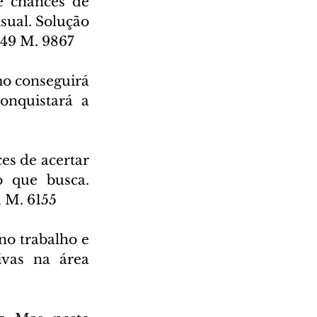
e chances de 
sual. Solução 
449 M. 9867
o conseguirá 
nquistará a 
s de acertar 
 que busca. 
 M. 6155
no trabalho e 
ivas na área 