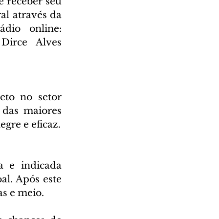
 receber seu 
l através da 
Rádio Cultura AM 930 e também através da nossa rádio online: 
irce Alves 
to no setor 
das maiores 
egre e eficaz.
 e indicada 
l. Após este 
as e meio.