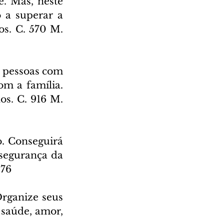
. Mas, neste 
 a superar a 
s. C. 570 M. 
 pessoas com 
m a família. 
s. C. 916 M. 
. Conseguirá 
nsegurança da 
276
Organize seus 
 saúde, amor, 