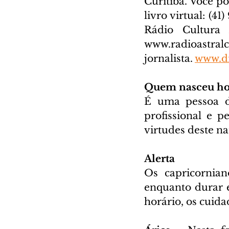
Curitiba. Você p
livro virtual: (41
www.radioastral
jornalista. 
www.di
Quem nasceu ho
É uma pessoa d
profissional e 
virtudes deste na
Alerta
Os capricornian
enquanto durar e
horário, os cuid