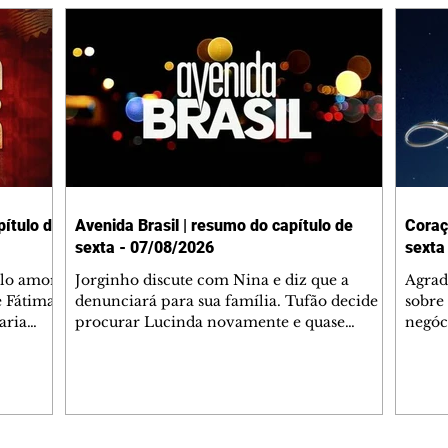
ítulo de
Avenida Brasil | resumo do capítulo de
Coraç
sexta - 07/08/2026
sexta
elo amor
Jorginho discute com Nina e diz que a
Agrad
e Fátima
denunciará para sua família. Tufão decide
sobre 
aria
procurar Lucinda novamente e quase
negóc
u
encontra Nina no lixão. Débora se
Janet
do,
preocupa com Jorginho. Monalisa pede que
Verôn
esteve
Olenka não a deixe sozinha. Tufão
inform
 Alika o
encontra Jorginho e o leva para casa. Max é
procu
. Chinua
hostil com Carminha. Diógenes se irrita
que e
quando Tavinho diz que não negociará o
decep