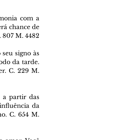
rmonia com a 
rá chance de 
C. 807 M. 4482
 seu signo às 
odo da tarde. 
r. C. 229 M. 
a partir das 
influência da 
o. C. 654 M. 