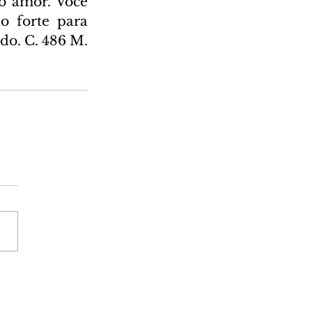
o amor. Você 
o forte para 
do. C. 486 M. 