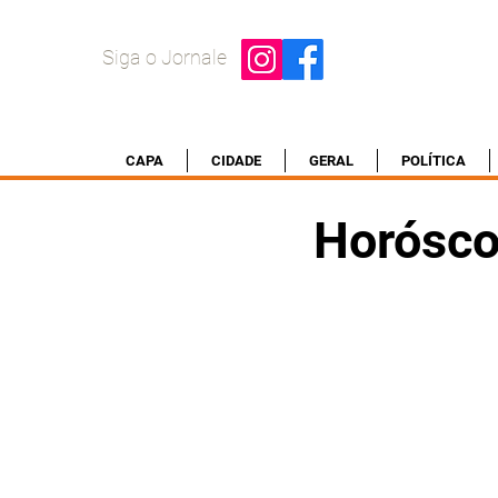
Siga o Jornale
CAPA
CIDADE
GERAL
POLÍTICA
Horósco