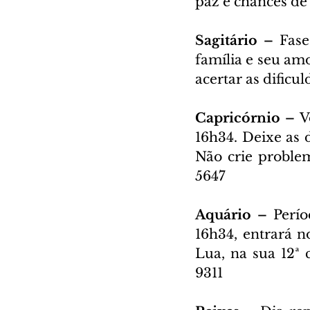
paz e chances de
Sagitário – 
Fase
família e seu am
acertar as dificu
Capricórnio – 
V
16h34. Deixe as d
Não crie proble
5647
Aquário – 
Perío
16h34, entrará no
Lua, na sua 12ª 
9311