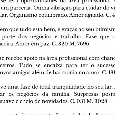
ase terá oportunidades na área profissional 
 em parceria. Ótima vibração para cuidar do vi
lar. Organismo equilibrado. Amor agitado. C. 
em que tudo esta bem, e graças ao seu otimism
 parte dos negócios e trabalho. Fase que co
anceira. Amor em paz. C. 320 M. 7696
e recebe apoio na área profissional com chance
ceiros. Tudo se encaixa para ter o sucesso
novos amigos além de harmonia no amor. C. 181
ve uma fase de total tranquilidade no seu lar, 
tar os negócios da família. Surpresas posit
 suave e cheio de novidades. C. 031 M. 3028