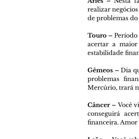
Áries – 
Nesta f
realizar negócios
de problemas do 
Touro – 
Período 
acertar a maior
estabilidade fin
Gêmeos – 
Dia qu
problemas finan
Mercúrio, trará 
Câncer – 
Você vi
conseguirá acer
financeira. Amor