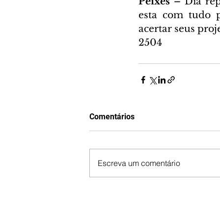
Peixes – 
Dia rep
esta com tudo pa
acertar seus proj
2504
Comentários
Escreva um comentário