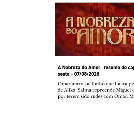
A Nobreza do Amor | resumo do cap
sexta - 07/08/2026
Omar afirma a Tonho que lutará p
de Alika. Salma repreende Miguel 
por terem sido rudes com Omar. M
Helena aconselha Manoel sobre se
namoro com Ana Maria. Pressiona
Bakari revela a Jendal que Chinua 
em terras inimigas. Omar pede que
acompanhe até a agência bancária
alerta Dumi, Akin e Ladisa sobre as