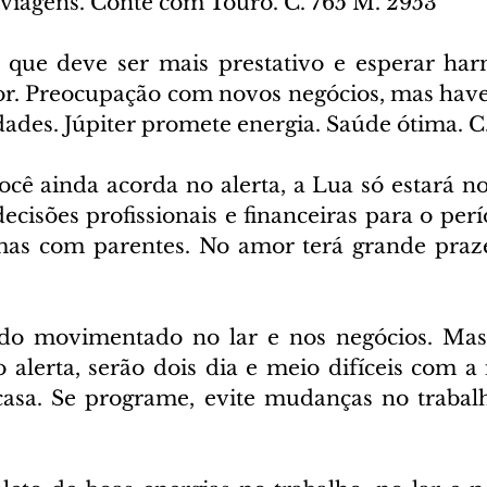
 viagens. Conte com Touro. C. 765 M. 2953
 que deve ser mais prestativo e esperar ha
or. Preocupação com novos negócios, mas have
ldades. Júpiter promete energia. Saúde ótima. 
ocê ainda acorda no alerta, a Lua só estará no
ecisões profissionais e financeiras para o perí
mas com parentes. No amor terá grande praze
do movimentado no lar e nos negócios. Mas 
 alerta, serão dois dia e meio difíceis com a 
casa. Se programe, evite mudanças no trabalh