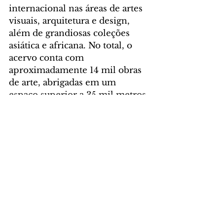
internacional nas áreas de artes 
visuais, arquitetura e design, 
além de grandiosas coleções 
asiática e africana. No total, o 
acervo conta com 
aproximadamente 14 mil obras 
de arte, abrigadas em um 
espaço superior a 35 mil metros 
quadrados de área construída, o 
que torna o MON o maior 
museu de arte da América 
Latina.
Serviço
“O Olho da Noite” – Jean-
Michel Othoniel
Data: De 22 de novembro de 
2024 até 25 de maio de 2025.