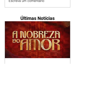
Escreva um comentário
Últimas Notícias
A Nobreza do Amor |
resumo do capítulo de sexta
- 07/08/2026
Omar afirma a Tonho que lutará
pelo amor de Alika. Salma
repreende Miguel e Fátima por
terem sido rudes com Omar.