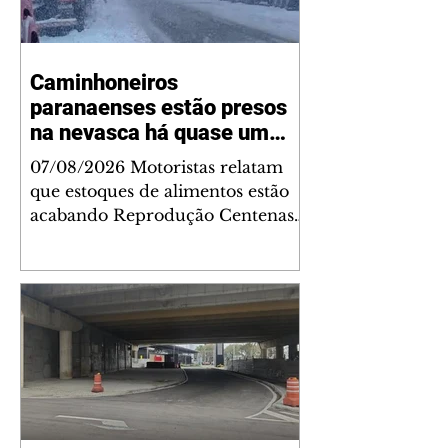
Caminhoneiros
paranaenses estão presos
na nevasca há quase um
mês
07/08/2026 Motoristas relatam
que estoques de alimentos estão
acabando Reprodução Centenas
de caminhoneiros estão presos
por conta da nevasca em regiões
de fronteira na Argentina e no
Chile, e enfrentam um cenário de
incerteza há quase 30 dias. Os
motoristas paranaenses, retidos
na região da Cordilheira dos
Andes, relatam que os estoques de
mantimentos estão no fim e que