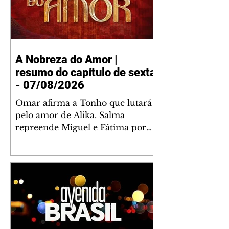
A Nobreza do Amor |
resumo do capítulo de sexta
- 07/08/2026
Omar afirma a Tonho que lutará
pelo amor de Alika. Salma
repreende Miguel e Fátima por
terem sido rudes com Omar.
Maria Helena aconselha Manoel
sobre seu namoro com Ana
Maria. Pressionado, Bakari revela
a Jendal que Chinua esteve em
terras inimigas. Omar pede que
Alika o acompanhe até a agência
bancária. Chinua alerta Dumi,