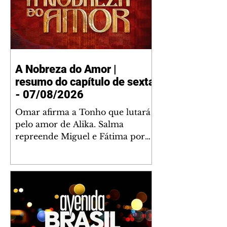
A Nobreza do Amor |
resumo do capítulo de sexta
- 07/08/2026
Omar afirma a Tonho que lutará
pelo amor de Alika. Salma
repreende Miguel e Fátima por
terem sido rudes com Omar.
Maria Helena aconselha Manoel
sobre seu namoro com Ana
Maria. Pressionado, Bakari revela
a Jendal que Chinua esteve em
terras inimigas. Omar pede que
Alika o acompanhe até a agência