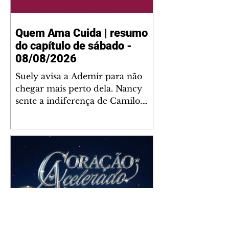
Quem Ama Cuida | resumo
do capítulo de sábado -
08/08/2026
Suely avisa a Ademir para não
chegar mais perto dela. Nancy
sente a indiferença de Camilo.
Tiago diz a Ingrid que ela não
tem competência para presidir a
joalheria. André conta a Pedro
que a associação de advogados
expulsou Ademir. Laurentino
contrata Adriana para servir no
restaurante. Adriana vê Pedro e
Bruna no restaurante. Bruna
provoca Adriana. Dora pede
ajuda a André para marcar um