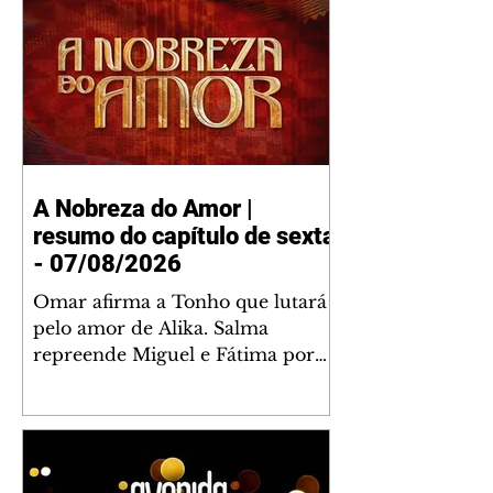
A Nobreza do Amor |
resumo do capítulo de sexta
- 07/08/2026
Omar afirma a Tonho que lutará
pelo amor de Alika. Salma
repreende Miguel e Fátima por
terem sido rudes com Omar.
Maria Helena aconselha Manoel
sobre seu namoro com Ana
Maria. Pressionado, Bakari revela
a Jendal que Chinua esteve em