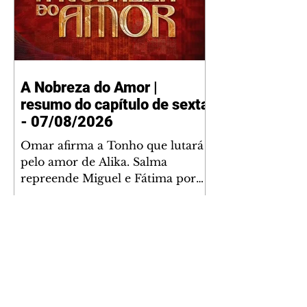
A Nobreza do Amor |
resumo do capítulo de sexta
- 07/08/2026
Omar afirma a Tonho que lutará
pelo amor de Alika. Salma
repreende Miguel e Fátima por
terem sido rudes com Omar.
Maria Helena aconselha Manoel
sobre seu namoro com Ana
Maria. Pressionado, Bakari revela
a Jendal que Chinua esteve em
terras inimigas. Omar pede que
Alika o acompanhe até a agência