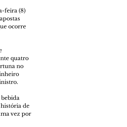
feira (8) 
apostas 
ue ocorre 
e 
nte quatro 
ortuna no 
inheiro 
nistro.
 bebida 
história de 
uma vez por 