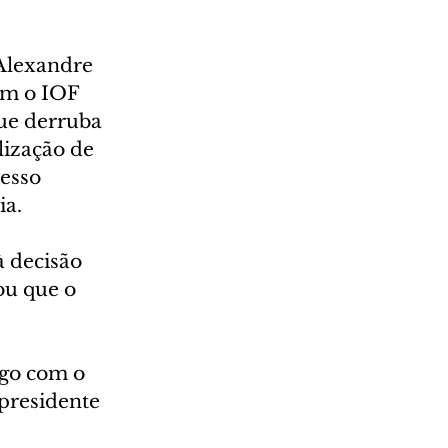
Alexandre 
am o IOF 
ue derruba 
ização de 
esso 
ia.
 decisão 
u que o 
ogo com o 
presidente 