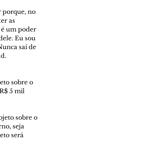
 porque, no 
er as 
e é um poder 
dele. Eu sou 
Nunca saí de 
d.
eto sobre o 
R$ 5 mil 
jeto sobre o 
no, seja 
eto será 