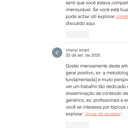
senti que você estava compart
imensurável. Se você está bus
pode achar útil explorar 
constr
discutido aqui.
Curtir
chenyi smart
20 de set. de 2025
Gostei imensamente deste art
geral positivo, ex: a metodolo
fundamentada] é muito perspica
ver um trabalho tão dedicado
disseminação de conteúdo de q
genérico, ex: profissionais e 
você se interessa por tópicos 
explorar `
dicas de apostas
`.
Curtir