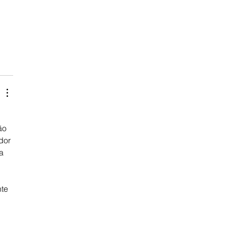
ão 
dor 
a 
 
te 