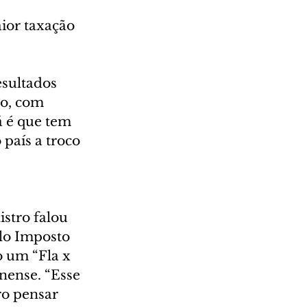
or taxação 
sultados 
do, com 
 é que tem 
país a troco 
stro falou 
lo Imposto 
 um “Fla x 
nense. “Esse 
ro pensar 