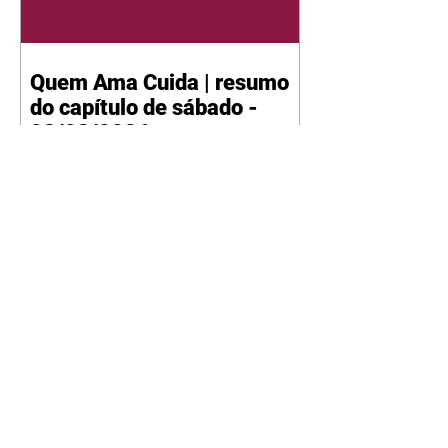
Quem Ama Cuida | resumo
do capítulo de sábado -
08/08/2026
Suely avisa a Ademir para não
chegar mais perto dela. Nancy
sente a indiferença de Camilo.
Tiago diz a Ingrid que ela não
tem competência para presidir a
joalheria. André conta a Pedro
que a associação de advogados
expulsou Ademir. Laurentino
contrata Adriana para servir no
restaurante. Adriana vê Pedro e
Bruna no restaurante. Bruna
provoca Adriana. Dora pede