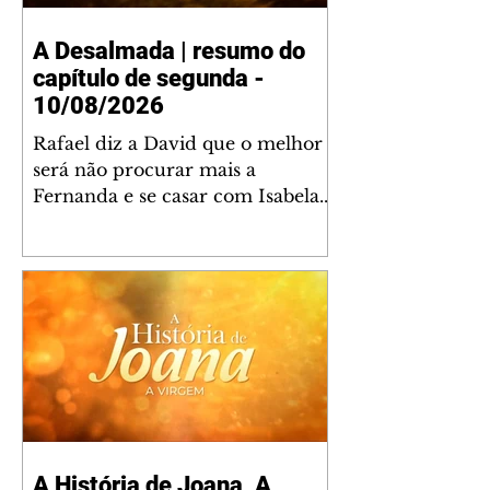
A Desalmada | resumo do
capítulo de segunda -
10/08/2026
Rafael diz a David que o melhor
será não procurar mais a
Fernanda e se casar com Isabela.
Júlia diz a Otávio que sua esposa
desconfia que ele tem uma
amante. Diante do túmulo de
Santiago, Fernanda diz que quer
justiça para ele mas, ao mesmo
tempo, se apaixonou por Rafael.
Martina critica David por ainda
não conhecer Clara e Sandra.
Fernanda confessa a Joana que
não consegue parar de pensar em
A História de Joana, A
Rafael. Isabela e Rafael garantem