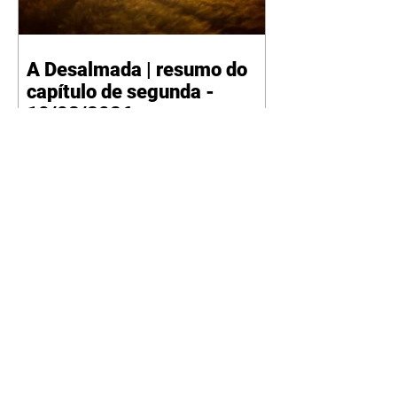
A Desalmada | resumo do
capítulo de segunda -
10/08/2026
Rafael diz a David que o melhor
será não procurar mais a
Fernanda e se casar com Isabela.
Júlia diz a Otávio que sua esposa
desconfia que ele tem uma
amante. Diante do túmulo de
Santiago, Fernanda diz que quer
justiça para ele mas, ao mesmo
tempo, se apaixonou por Rafael.
Martina critica David por ainda
não conhecer Clara e Sandra.
Fernanda confessa a Joana que