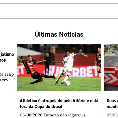
Últimas Notícias
jatinho
lhos
é Felipe
 revelar
ronave.
-feira,
rido e
Athletico é atropelado pelo Vitória e está
Duas 
o espaço
fora da Copa do Brasil
manh
inia
veram
06/08/2026 Furacão não segurou a
07/08