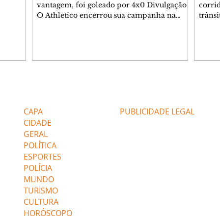
sé
vantagem, foi goleado por 4x0 Divulgação
corri
s
O Athletico encerrou sua campanha na
trâns
 entre
Copa do Brasil nesta quinta-feira (6), em
domin
uma noite infeliz em Salvador (BA). O time
5h30 
paranaense foi superado por 4×0 pelo
Jardi
Vitória, no Barradão, e viu derreter a
Agent
vantagem de dois gols que levou da Arena
acomp
da Baixada. A equipe baiana marcou dois
é par
gols em cada tempo. Renê e Erick
deslo
Editorias
Editais Certificados
balançaram a rede no primeiro. Renê e
respei
Marinho fecharam a conta no segundo.
orient
CAPA
PUBLICIDADE LEGAL
Superado por 4×
utiliz
CIDADE
GERAL
POLÍTICA
ESPORTES
POLÍCIA
MUNDO
TURISMO
CULTURA
HORÓSCOPO