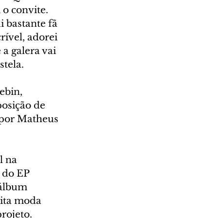
 o convite. 
i bastante fã 
ível, adorei 
a galera vai 
stela.
ebin, 
osição de 
 por Matheus 
 na 
 do EP 
álbum 
uita moda 
rojeto. 