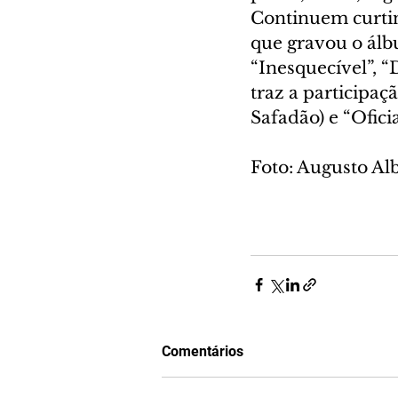
Continuem curtin
que gravou o álbu
“Inesquecível”, 
traz a participaç
Safadão) e “Ofici
Foto: Augusto A
Comentários