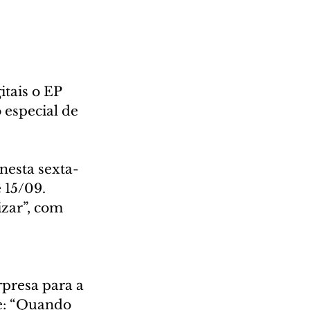
tais o EP 
especial de 
nesta sexta-
 15/09. 
izar”, com 
                 
presa para a 
e: “Quando 