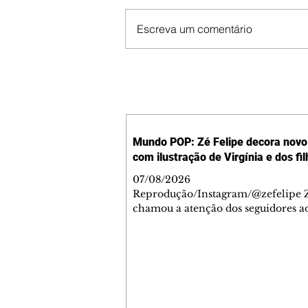
Escreva um comentário
Mundo POP: Zé Felipe decora novo 
com ilustração de Virgínia e dos fi
07/08/2026
Reprodução/Instagram/@zefelipe Z
chamou a atenção dos seguidores ao
um detalhe especial de sua nova ae
O cantor compartilhou nesta quinta
6, registros do jatinho recém-adqui
mostrou que decidiu personalizar 
com uma ilustração que reúne Virg
Fonseca e os três filhos que eles ti