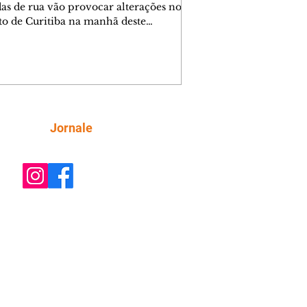
das de rua vão provocar alterações no
ito de Curitiba na manhã deste
go (9/8). As mudanças começam às
e afetam principalmente as regiões do
m das Américas e do Água Verde.
es de trânsito e monitores farão o
anhamento das provas. A orientação
a que os motoristas programem os
camentos com antecedência,
Siga
Jornale
tem a sinalização provisória e as
ações dos agentes de trânsito,
ando rotas al