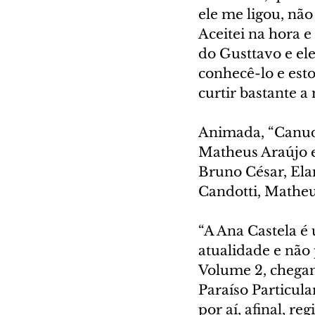
ele me ligou, não
Aceitei na hora e
do Gusttavo e ele
conhecê-lo e esto
curtir bastante a
Animada, “Canudi
Matheus Araújo e
Bruno César, Ela
Candotti, Matheu
“A Ana Castela é
atualidade e não 
Volume 2, chegam
Paraíso Particul
por aí, afinal, r