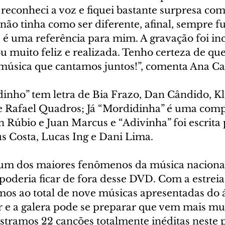
 reconheci a voz e fiquei bastante surpresa com
 não tinha como ser diferente, afinal, sempre fu
 é uma referência para mim. A gravação foi incr
u muito feliz e realizada. Tenho certeza de que 
 música que cantamos juntos!”, comenta Ana Ca
nho” tem letra de Bia Frazo, Dan Cândido, Kl
 Rafael Quadros; Já “Mordidinha” é uma comp
n Rúbio e Juan Marcus e “Adivinha” foi escrita
s Costa, Lucas Ing e Dani Lima.
 um dos maiores fenômenos da música nacional
poderia ficar de fora desse DVD. Com a estreia
os ao total de nove músicas apresentadas do 
ar e a galera pode se preparar que vem mais m
egistramos 22 canções totalmente inéditas neste p