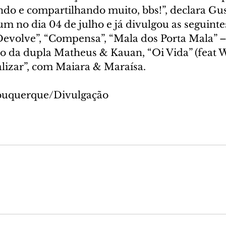
do e compartilhando muito, bbs!”, declara Gus
m no dia 04 de julho e já divulgou as seguintes
“Devolve”, “Compensa”, “Mala dos Porta Mala” 
ão da dupla Matheus & Kauan, “Oi Vida” (feat 
alizar”, com Maiara & Maraísa.
lbuquerque/Divulgação