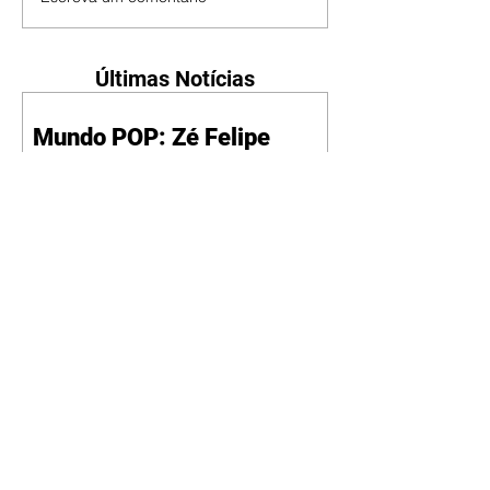
Últimas Notícias
Mundo POP: Zé Felipe
decora novo jatinho com
ilustração de Virgínia e dos
filhos
07/08/2026
Reprodução/Instagram/@zefelip
e Zé Felipe chamou a atenção dos
seguidores ao revelar um detalhe
especial de sua nova aeronave. O
cantor compartilhou nesta
quinta-feira, 6, registros do
jatinho recém-adquirido e
mostrou que decidiu personalizar
o espaço com uma ilustração que