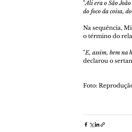
"
Ali era o São João
do foco da coisa, d
Na sequência, Mi
o término do rel
"
E, assim, bem na 
declarou o sertan
Foto: Reproduçã