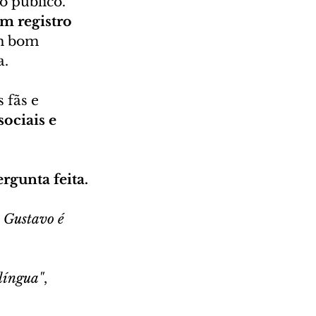
o público. 
m registro 
m bom 
a.
 fãs e 
ociais e 
rgunta feita.
o Gustavo é 
 língua"
, 