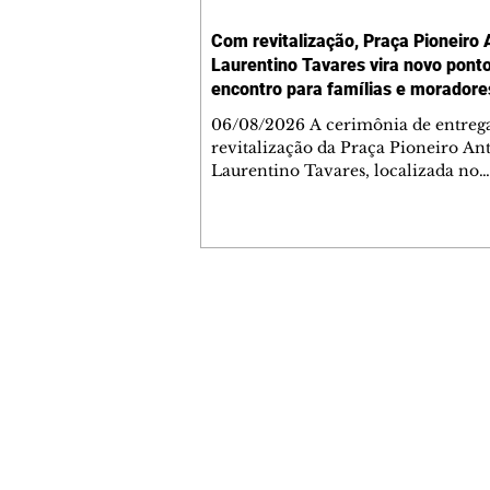
Com revitalização, Praça Pioneiro 
Laurentino Tavares vira novo pont
encontro para famílias e moradore
Jardim Liberdade
06/08/2026 A cerimônia de entreg
revitalização da Praça Pioneiro An
Laurentino Tavares, localizada no
cruzamento da Avenida dos Palma
as ruas Laudelino Pedro da Silva e 
Chrisóstomo Capinan, no Jardim
Liberdade, ocorreu nesta quinta-fei
espaço recebeu melhorias que amp
opções de lazer e convivência da
Contato comercial
comunidade, tornando a praça mai
mmjornale@gmail.com
acessível, segura e confortável para
Telefone: (41) 99978-9956
moradores de todas as idades. Entre
intervenções estão a instalação d
Redação
E-mail:
redacaojornale@gmail.com