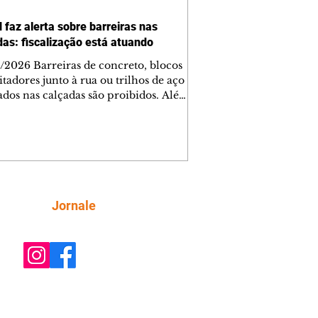
 faz alerta sobre barreiras nas
das: fiscalização está atuando
/2026 Barreiras de concreto, blocos
tadores junto à rua ou trilhos de aço
lados nas calçadas são proibidos. Além
rem obstáculos para a livre circulação
destres, essas estruturas podem causar
rar acidentes de trânsito — e os
ietários dos imóveis podem ser
sabilizados. O alerta é do Instituto de
isa e Planejamento de Ponta Grossa
), que está intensificando a
Siga
Jornale
ização sobre as calçadas, o que inclui
 barreiras. Um ca