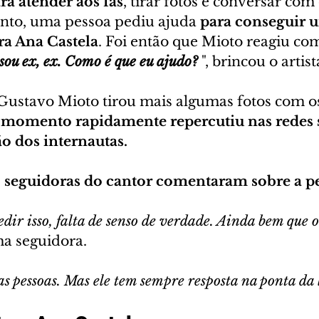
ra atender aos fãs
, tirar fotos e conversar com 
to, uma pessoa pediu ajuda 
para conseguir u
ra Ana Castela
. Foi então que Mioto reagiu co
sou ex, ex. Como é que eu ajudo?
", brincou o artist
 Gustavo Mioto tirou mais algumas fotos com os
momento rapidamente repercutiu nas redes s
o dos internautas.
 
seguidoras do cantor comentaram sobre a pe
dir isso, falta de senso de verdade. Ainda bem que 
ma seguidora.
as pessoas. Mas ele tem sempre resposta na ponta da