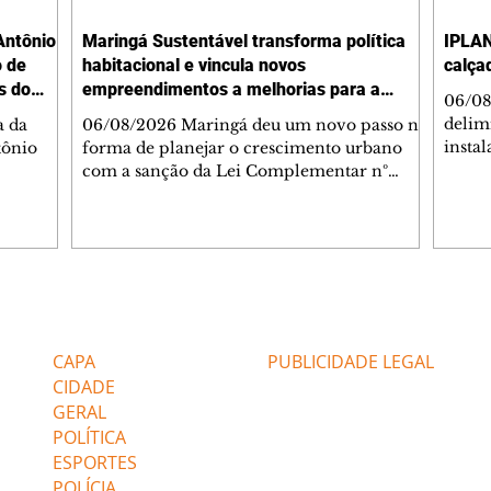
Antônio
Maringá Sustentável transforma política
IPLAN
o de
habitacional e vincula novos
calça
s do
empreendimentos a melhorias para a
06/08
cidade
delimi
a da
06/08/2026 Maringá deu um novo passo na
insta
tônio
forma de planejar o crescimento urbano
de se
com a sanção da Lei Complementar nº
de pe
res com
1.544, que institui o Programa Maringá
ou pio
Dr.
Sustentável. A nova legislação estabelece
propr
regras para a criação de Zonas Especiais de
respon
ra, 6. O
Interesse Social (Zeis) e cria um modelo
Pesqu
liam as
que une produção de moradias, ocupação
(IPLAN
inteligente do território e melhorias que
Editorias
Editais Certificados
fiscal
s
beneficiam toda a população. O principal
essas
avanço da lei é mudar a lógica de concessão
CAPA
PUBLICIDADE LEGAL
 as
de benefícios urbanísticos frente
CIDADE
GERAL
POLÍTICA
ESPORTES
POLÍCIA