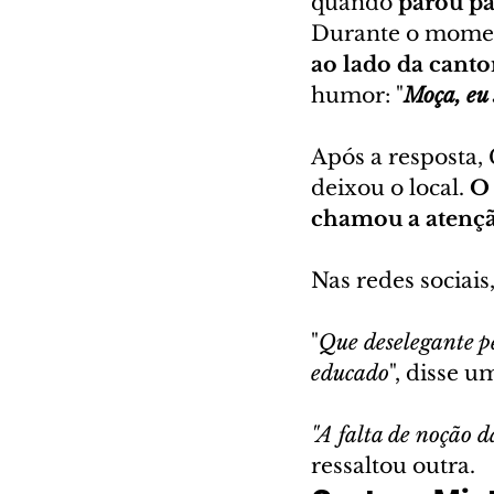
quando 
parou pa
Durante o momen
ao lado da canto
humor: "
Moça, eu 
Após a resposta,
deixou o local. 
O 
chamou a atençã
Nas redes sociais,
"
Que deselegante pe
educado
", disse u
"A falta de noção d
ressaltou outra.