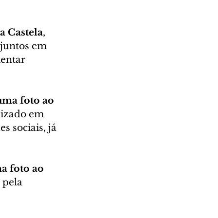
 Castela
, 
 juntos em 
entar 
ma foto ao 
lizado em 
 sociais, já 
a foto ao 
 pela 