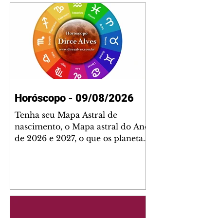
Horóscopo - 09/08/2026
Tenha seu Mapa Astral de
nascimento, o Mapa astral do Ano
de 2026 e 2027, o que os planetas
indicam para o seu: Trabalho,
Amor, Dinheiro, Saúde e Família.
Estudo com 35 páginas. Adquira
já através da nossa loja virtual ou
na loja física: rua Emiliano
Perneta 30 – loja 21 – galeria