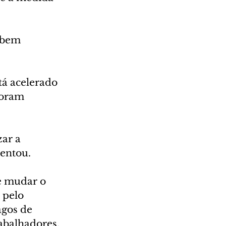
ubem 
tá acelerado 
foram 
ar a 
centou.
e mudar o 
 pelo 
gos de 
rabalhadores.