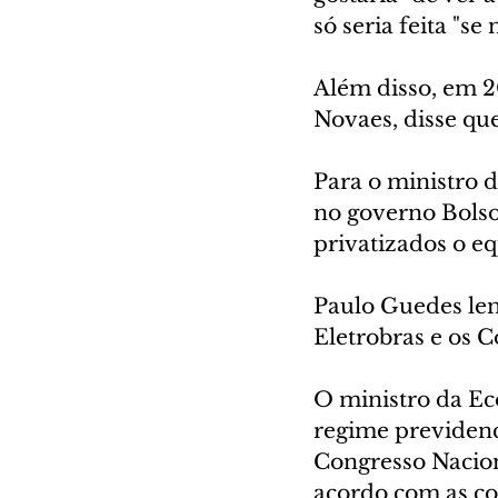
só seria feita "se
Além disso, em 2
Novaes, disse qu
Para o ministro 
no governo Bolso
privatizados o eq
Paulo Guedes lem
Eletrobras e os C
O ministro da Eco
regime previdenci
Congresso Nacion
acordo com as con