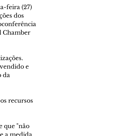
feira (27) 
ções dos 
oconferência 
al Chamber 
izações. 
 vendido e 
 da 
os recursos 
e que "não 
ue a medida 