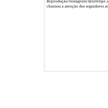
Reprodução/Instagram/@zefelipe Z
chamou a atenção dos seguidores ao
um detalhe especial de sua nova ae
O cantor compartilhou nesta quinta
6, registros do jatinho recém-adqui
mostrou que decidiu personalizar 
com uma ilustração que reúne Virg
Fonseca e os três filhos que eles ti
juntos: Maria Alice, Maria Flor e Jo
Leonardo. Na imagem, aparecem o
apelidos dos integrantes da família,
eles "Papai", "Mamãe",
Contato comercial
mmjornale@gmail.com
Telefone: (41) 99978-9956
Redação