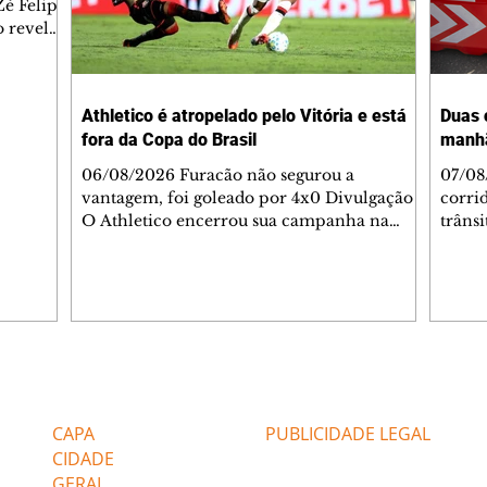
é Felipe
 revelar
ronave.
-feira,
rido e
Athletico é atropelado pelo Vitória e está
Duas 
o espaço
fora da Copa do Brasil
manh
inia
veram
06/08/2026 Furacão não segurou a
07/08
sé
vantagem, foi goleado por 4x0 Divulgação
corri
s
O Athletico encerrou sua campanha na
trâns
 entre
Copa do Brasil nesta quinta-feira (6), em
domin
uma noite infeliz em Salvador (BA). O time
5h30 
paranaense foi superado por 4×0 pelo
Jardi
Vitória, no Barradão, e viu derreter a
Agent
vantagem de dois gols que levou da Arena
acomp
da Baixada. A equipe baiana marcou dois
é par
gols em cada tempo. Renê e Erick
deslo
Editorias
Editais Certificados
balançaram a rede no primeiro. Renê e
respei
Marinho fecharam a conta no segundo.
orient
CAPA
PUBLICIDADE LEGAL
Superado por 4×
utiliz
CIDADE
GERAL