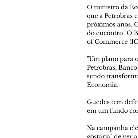
O ministro da Ec
que a Petrobras e
próximos anos. G
do encontro "O B
of Commerce (IC
"Um plano para o
Petrobras, Banco
sendo transforma
Economia.
Guedes tem defen
em um fundo cont
Na campanha eleit
gostaria" de ver 