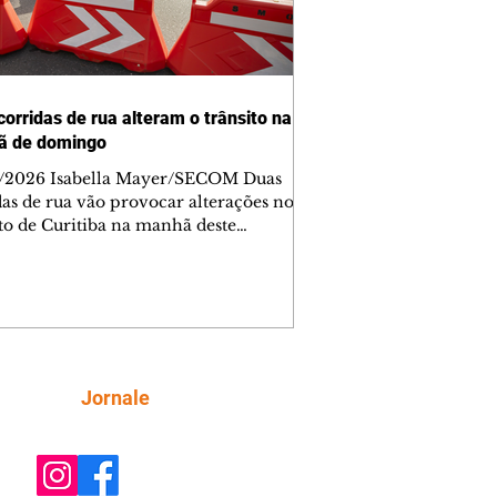
corridas de rua alteram o trânsito na
ã de domingo
/2026 Isabella Mayer/SECOM Duas
das de rua vão provocar alterações no
ito de Curitiba na manhã deste
go (9/8). As mudanças começam às
e afetam principalmente as regiões do
m das Américas e do Água Verde.
es de trânsito e monitores farão o
anhamento das provas. A orientação
a que os motoristas programem os
camentos com antecedência,
Siga
Jornale
tem a sinalização provisória e as
ações dos agentes de trânsito,
ando rotas al