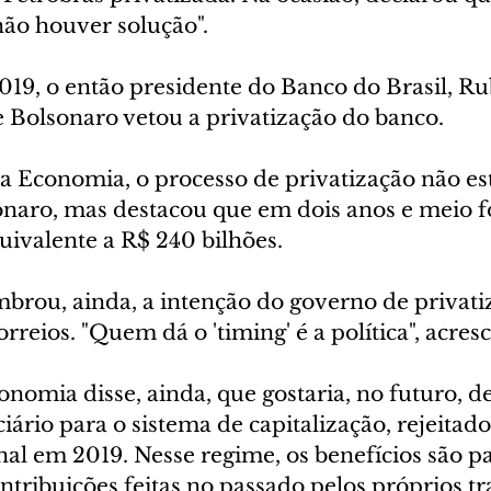
 não houver solução".
019, o então presidente do Banco do Brasil, R
e Bolsonaro vetou a privatização do banco.
da Economia, o processo de privatização não es
naro, mas destacou que em dois anos e meio 
uivalente a R$ 240 bilhões.
brou, ainda, a intenção do governo de privatiz
orreios. "Quem dá o 'timing' é a política", acres
nomia disse, ainda, que gostaria, no futuro, d
ário para o sistema de capitalização, rejeitado
al em 2019. Nesse regime, os benefícios são pa
tribuições feitas no passado pelos próprios t