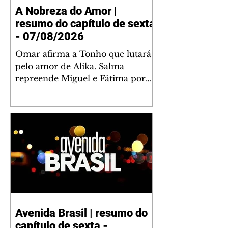
A Nobreza do Amor |
resumo do capítulo de sexta
- 07/08/2026
Omar afirma a Tonho que lutará
pelo amor de Alika. Salma
repreende Miguel e Fátima por
terem sido rudes com Omar.
Maria Helena aconselha Manoel
sobre seu namoro com Ana
Maria. Pressionado, Bakari revela
a Jendal que Chinua esteve em
terras inimigas. Omar pede que
Alika o acompanhe até a agência
bancária. Chinua alerta Dumi,
Akin e Ladisa sobre as
desconfianças de Jendal, que
Avenida Brasil | resumo do
sonda Pascoal sobre seu
capítulo de sexta -
conselheiro. Chinua sugere que