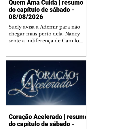
Quem Ama Cuida | resumo
do capítulo de sábado -
08/08/2026
Suely avisa a Ademir para não
chegar mais perto dela. Nancy
sente a indiferença de Camilo.
Tiago diz a Ingrid que ela não
tem competência para presidir a
joalheria. André conta a Pedro
que a associação de advogados
expulsou Ademir. Laurentino
contrata Adriana para servir no
restaurante. Adriana vê Pedro e
Bruna no restaurante. Bruna
provoca Adriana. Dora pede
ajuda a André para marcar um
Coração Acelerado | resumo
encontro com Suely. Adriana diz
do capítulo de sábado -
a Lyris que está feliz trabalhando