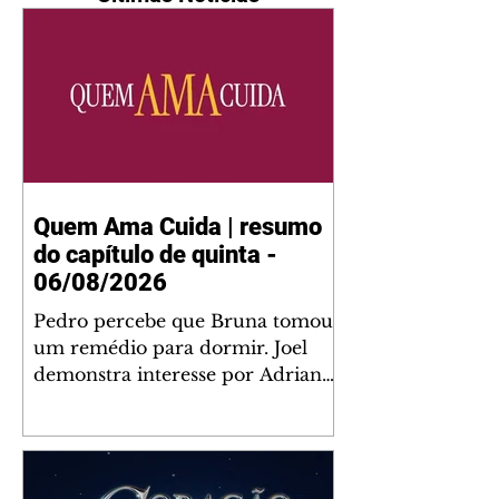
Quem Ama Cuida | resumo
do capítulo de quinta -
06/08/2026
Pedro percebe que Bruna tomou
um remédio para dormir. Joel
demonstra interesse por Adriana.
Fernando elogia Mau Mau. Bia
não gosta quando Brigitte e
Rafael se sentam à mesa com ela
e César, atrapalhando o jantar