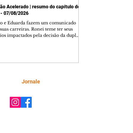
ão Acelerado | resumo do capítulo de
 - 07/08/2026
o e Eduarda fazem um comunicado
suas carreiras. Ronei teme ter seus
ios impactados pela decisão da dupla.
e decide prestar queixa contra
ica. Gael descobre que Naiane passou
ações sigilosas para Talita. Ronei
ra Verônica novamente e descobre
la deixou Bom Retorno. Gael se
ciona com Naiane. Valéria anuncia
e mudará de país, e Eduarda se
Siga
Jornale
upa com Sol. Palhares desconfia de
a em relação a Zilá. Ronei e Cinara
nfia