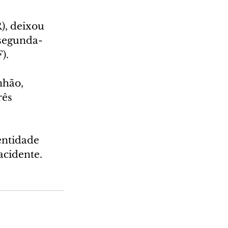
, deixou 
 segunda-
).
nhão, 
rês 
entidade 
acidente.