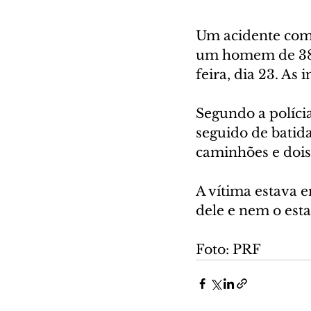
Um acidente com 
um homem de 38 a
feira, dia 23. As
Segundo a políci
seguido de batida
caminhões e dois
A vítima estava e
dele e nem o est
Foto: PRF