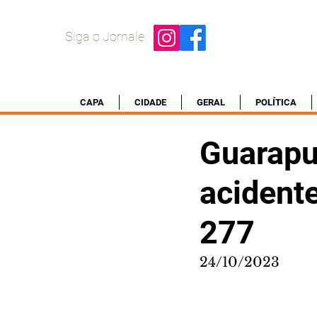
Siga o Jornale
CAPA
CIDADE
GERAL
POLÍTICA
Guarapu
acidente
277
24/10/2023