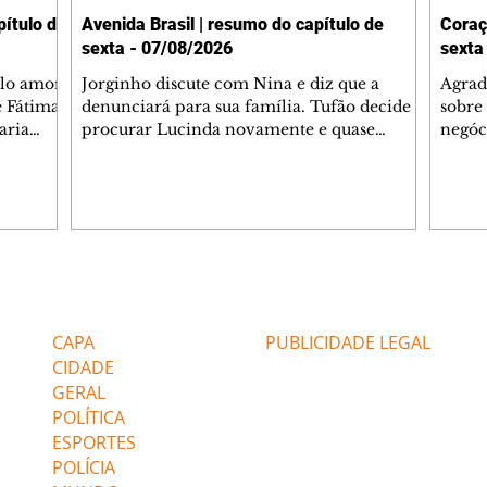
ítulo de
Avenida Brasil | resumo do capítulo de
Coraç
sexta - 07/08/2026
sexta
elo amor
Jorginho discute com Nina e diz que a
Agrad
e Fátima
denunciará para sua família. Tufão decide
sobre 
aria
procurar Lucinda novamente e quase
negóc
u
encontra Nina no lixão. Débora se
Janet
do,
preocupa com Jorginho. Monalisa pede que
Verôn
esteve
Olenka não a deixe sozinha. Tufão
inform
 Alika o
encontra Jorginho e o leva para casa. Max é
procu
. Chinua
hostil com Carminha. Diógenes se irrita
que e
quando Tavinho diz que não negociará o
decep
 Pascoal
passe de Roni por causa de sua sexualidade.
que s
Editorias
Editais Certificados
re que
Janaína admite para Jorginho que Lúcio e
preoc
r aos
Max estavam envolvidos na tentativa de
Cinar
CAPA
PUBLICIDADE LEGAL
assalto à
desco
CIDADE
GERAL
POLÍTICA
ESPORTES
POLÍCIA