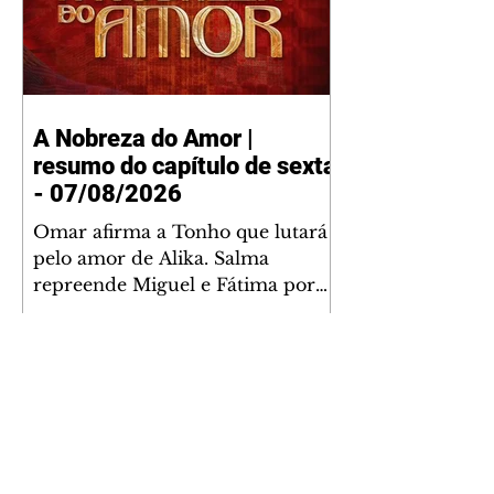
A Nobreza do Amor |
resumo do capítulo de sexta
- 07/08/2026
Omar afirma a Tonho que lutará
pelo amor de Alika. Salma
repreende Miguel e Fátima por
terem sido rudes com Omar.
Maria Helena aconselha Manoel
sobre seu namoro com Ana
Maria. Pressionado, Bakari revela
a Jendal que Chinua esteve em
terras inimigas. Omar pede que
Alika o acompanhe até a agência