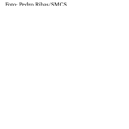
Foto: Pedro Ribas/SMCS
CIDADE
Comentários
Escreva um comentário
Últimas Notícias