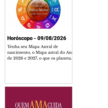
Horóscopo - 09/08/2026
Tenha seu Mapa Astral de
nascimento, o Mapa astral do Ano
de 2026 e 2027, o que os planetas
indicam para o seu: Trabalho,
Amor, Dinheiro, Saúde e Família.
Estudo com 35 páginas. Adquira
já através da nossa loja virtual ou
na loja física: rua Emiliano
Perneta 30 – loja 21 – galeria
Cezar Franco – centro –
Curitiba. Você pode pedir