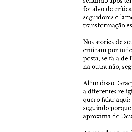
sentindo após ter
foi alvo de críti
seguidores e lam
transformação esp
Nos stories de se
criticam por tudo, 
posta, se fala de 
na outra não, seg
Além disso, Gra
a diferentes relig
quero falar aqui:
seguindo porque 
aproxima de Deus,