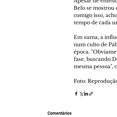
Apesar de entende
Belo se mostrou c
comigo isso, acho 
tempo de cada um,
Em suma, a influ
num culto de Pab
época. "Obviame
fase, buscando D
mesma pessoa", 
Foto: Reproduçã
Comentários