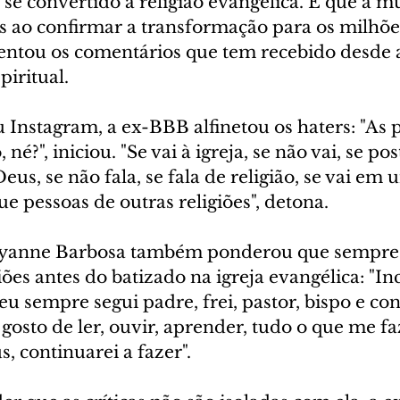
 se convertido à religião evangélica. É que a mu
cas ao confirmar a transformação para os milhõe
entou os comentários que tem recebido desde 
iritual.
u Instagram, a ex-BBB alfinetou os haters: "As 
né?", iniciou. "Se vai à igreja, se não vai, se pos
Deus, se não fala, se fala de religião, se vai em 
ue pessoas de outras religiões", detona.
cyanne Barbosa também ponderou que sempre 
iões antes do batizado na igreja evangélica: "In
 eu sempre segui padre, frei, pastor, bispo e con
gosto de ler, ouvir, aprender, tudo o que me f
 continuarei a fazer".