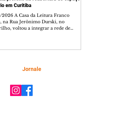
rio em Curitiba
/2026 A Casa da Leitura Franco
o, na Rua Jerônimo Durski, no
ilho, voltou a integrar a rede de
tecas de bairros de Curitiba nesta
a-feira (6/8), após passar por amplo
sso de restauro e ampliação. Reaberto
s de mais de 15 anos fechado por
emas estruturais, o local é um
tante reforço na política de incentivo
Siga
Jornale
ura da cidade, ampliando o acesso da
ção aos livros e às atividades
rias. Ao entregar a obra, o prefeito Ed