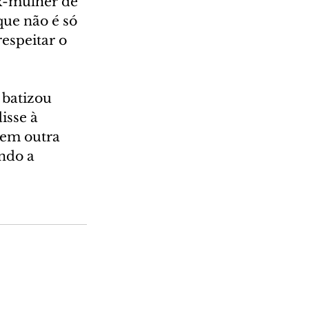
ex-mulher de 
que não é só 
respeitar o 
 batizou 
isse à 
em outra 
ndo a 