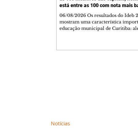
está entre as 100 com nota mais b
06/08/2026 Os resultados do Ideb 
mostram uma característica import
educação municipal de Curitiba: a
apresentar a melhor nota entre as c
brasileiras (6,9) nos anos iniciais (1º 
cidade tem uma rede com desemp
consistente em todas as suas escolas
Levantamento feito a partir dos da
Ministério da Educação (MEC) mos
Contato comercial
Curitiba tem 22 escolas municipais 
mmjornale@gmail.com
100 maiores notas do Ideb do país e
Telefone: (41) 99978-9956
nenhuma entre as 100 menores. Cu
Redação
E-mail:
redacaojornale@gmail.com
Site de
Notícias
de Curitiba / Paraná