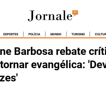
ESPORTES
POLÍCIA
MUNDO
TURISMO
CULTU
ne Barbosa rebate crít
tornar evangélica: 'D
izes'