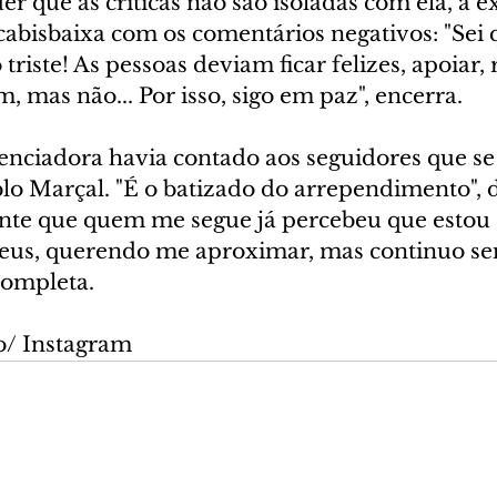
r que as críticas não são isoladas com ela, a 
abisbaixa com os comentários negativos: "Sei 
triste! As pessoas deviam ficar felizes, apoiar, 
 mas não... Por isso, sigo em paz", encerra.
enciadora havia contado aos seguidores que se
lo Marçal. "É o batizado do arrependimento", d
nte que quem me segue já percebeu que estou 
eus, querendo me aproximar, mas continuo se
completa.
o/ Instagram