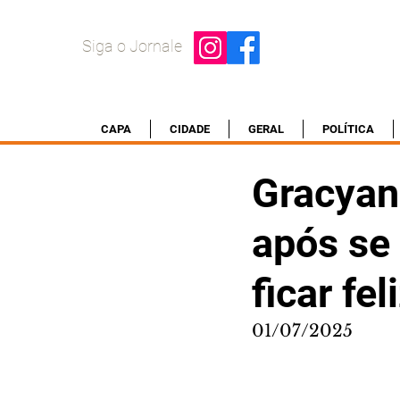
Siga o Jornale
CAPA
CIDADE
GERAL
POLÍTICA
Gracyan
após se 
ficar fel
01/07/2025