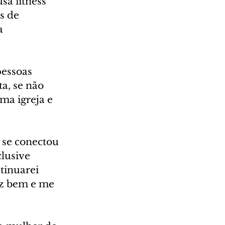
sa fitness 
s de 
a 
pessoas 
ta, se não 
uma igreja e 
se conectou 
clusive 
tinuarei 
az bem e me 