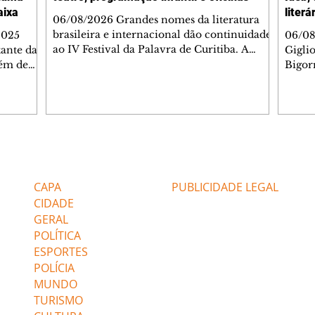
aixa
literá
06/08/2026 Grandes nomes da literatura
brasileira e internacional dão continuidade
2025
06/08
ao IV Festival da Palavra de Curitiba. A
ante da
Gigli
programação gratuita para a sexta-feira
lém de
Bigorr
(7/8) inclui oficinas, bate-papos, peças de
apitais
biblio
teatro, exposições e mesas-redondas. Um
ao 5º), a
quint
dos destaques é a participação da escritora
enho
proce
colombiana Pilar Quintana, que estará no
.
depoi
teatro do Memorial de Curitiba, às 20h.
dos do
probl
Confira AQUI a agenda completa da sexta.
tra que
impor
Editorias
Editais Certificados
O Mundo Indomável é o tema da conversa
entre as
à leit
de Pilar com Mariana Sanche
popula
CAPA
PUBLICIDADE LEGAL
ri
literá
CIDADE
GERAL
POLÍTICA
ESPORTES
POLÍCIA
MUNDO
TURISMO